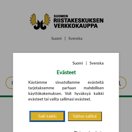
Siirry pääsisältöön
Suomi
|
Svenska
Suomi
|
Svenska
Evästeet
Käytämme sivustollamme evästeitä
tarjotaksemme parhaan mahdollisen
käyttökokemuksen. Voit hyväksyä kaikki
evästeet tai valita sallimasi evästeet.
Tarkennettu haku
Salli kaikki
Valitse sallitut
Yhtään tuotetta ei löytynyt.
Yritä uutta hakua alla olevalla
hakulomakkeella.