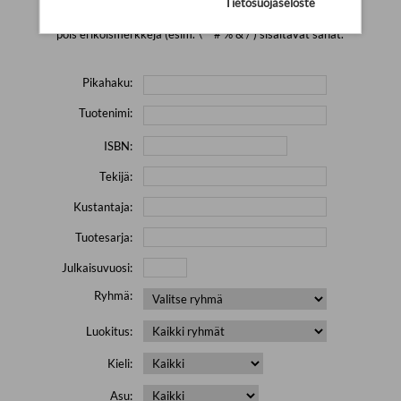
Tietosuojaseloste
Yritä hakea pienemmällä määrällä hakutekijöitä ja jätä
pois erikoismerkkejä (esim. \' " # % & / ) sisältävät sanat.
Pikahaku:
Tuotenimi:
ISBN:
Tekijä:
Kustantaja:
Tuotesarja:
Julkaisuvuosi:
Ryhmä:
Luokitus:
Kieli:
Asu: