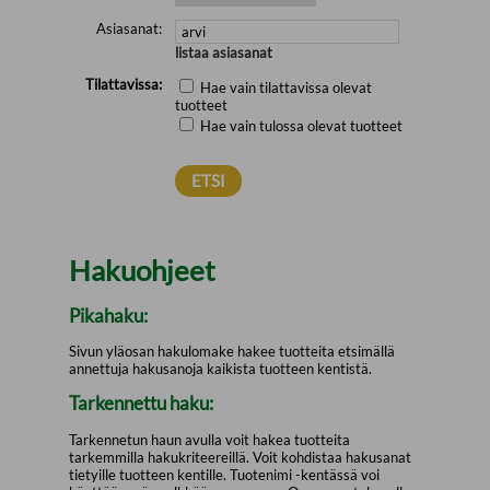
Asiasanat:
listaa asiasanat
Tilattavissa:
Hae vain tilattavissa olevat
tuotteet
Hae vain tulossa olevat tuotteet
Hakuohjeet
Pikahaku:
Sivun yläosan hakulomake hakee tuotteita etsimällä
annettuja hakusanoja kaikista tuotteen kentistä.
Tarkennettu haku:
Tarkennetun haun avulla voit hakea tuotteita
tarkemmilla hakukriteereillä. Voit kohdistaa hakusanat
tietyille tuotteen kentille. Tuotenimi -kentässä voi