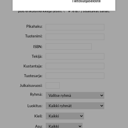
Tietosuojaseloste
Yritä hakea pienemmällä määrällä hakutekijöitä ja jätä
pois erikoismerkkejä (esim. \' " # % & / ) sisältävät sanat.
Pikahaku:
Tuotenimi:
ISBN:
Tekijä:
Kustantaja:
Tuotesarja:
Julkaisuvuosi:
Ryhmä:
Luokitus:
Kieli:
Asu: