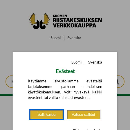
Siirry pääsisältöön
Suomi
|
Svenska
Suomi
|
Svenska
Evästeet
Käytämme sivustollamme evästeitä
tarjotaksemme parhaan mahdollisen
käyttökokemuksen. Voit hyväksyä kaikki
evästeet tai valita sallimasi evästeet.
Tarkennettu haku
Salli kaikki
Valitse sallitut
Yhtään tuotetta ei löytynyt.
Yritä uutta hakua alla olevalla
hakulomakkeella.