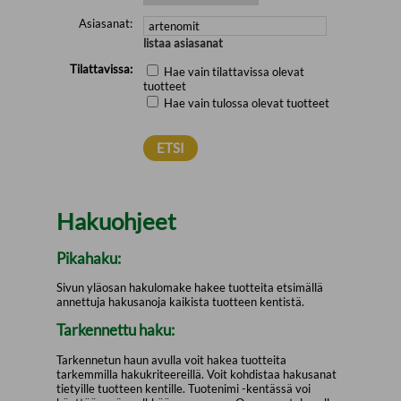
Asiasanat:
listaa asiasanat
Tilattavissa:
Hae vain tilattavissa olevat
tuotteet
Hae vain tulossa olevat tuotteet
Hakuohjeet
Pikahaku:
Sivun yläosan hakulomake hakee tuotteita etsimällä
annettuja hakusanoja kaikista tuotteen kentistä.
Tarkennettu haku:
Tarkennetun haun avulla voit hakea tuotteita
tarkemmilla hakukriteereillä. Voit kohdistaa hakusanat
tietyille tuotteen kentille. Tuotenimi -kentässä voi