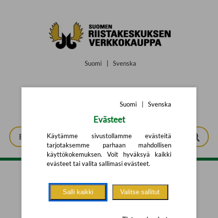
Siirry pääsisältöön
Suomi
|
Svenska
Suomi
|
Svenska
Evästeet
Käytämme sivustollamme evästeitä
tarjotaksemme parhaan mahdollisen
käyttökokemuksen. Voit hyväksyä kaikki
evästeet tai valita sallimasi evästeet.
Tarkennettu haku
Salli kaikki
Valitse sallitut
Yhtään tuotetta ei löytynyt.
Yritä uutta hakua alla olevalla
hakulomakkeella.