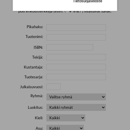
Tietosuojaseloste
Yritä hakea pienemmällä määrällä hakutekijöitä ja jätä
pois erikoismerkkejä (esim. \' " # % & / ) sisältävät sanat.
Pikahaku:
Tuotenimi:
ISBN:
Tekijä:
Kustantaja:
Tuotesarja:
Julkaisuvuosi:
Ryhmä:
Luokitus:
Kieli:
Asu: