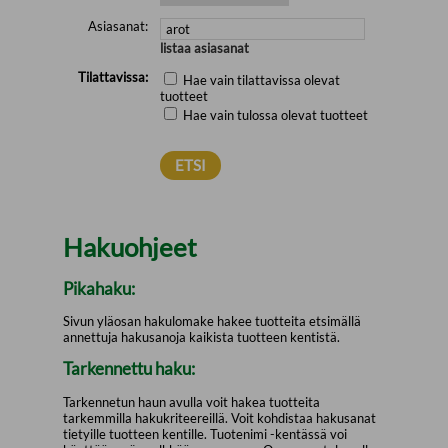
Asiasanat:
listaa asiasanat
Tilattavissa:
Hae vain tilattavissa olevat
tuotteet
Hae vain tulossa olevat tuotteet
Hakuohjeet
Pikahaku:
Sivun yläosan hakulomake hakee tuotteita etsimällä
annettuja hakusanoja kaikista tuotteen kentistä.
Tarkennettu haku:
Tarkennetun haun avulla voit hakea tuotteita
tarkemmilla hakukriteereillä. Voit kohdistaa hakusanat
tietyille tuotteen kentille. Tuotenimi -kentässä voi