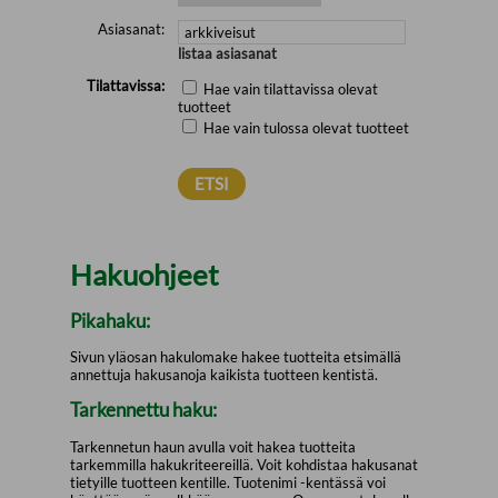
Asiasanat:
listaa asiasanat
Tilattavissa:
Hae vain tilattavissa olevat
tuotteet
Hae vain tulossa olevat tuotteet
Hakuohjeet
Pikahaku:
Sivun yläosan hakulomake hakee tuotteita etsimällä
annettuja hakusanoja kaikista tuotteen kentistä.
Tarkennettu haku:
Tarkennetun haun avulla voit hakea tuotteita
tarkemmilla hakukriteereillä. Voit kohdistaa hakusanat
tietyille tuotteen kentille. Tuotenimi -kentässä voi