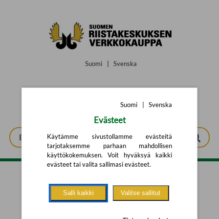
Siirry pääsisältöön
Suomi
|
Svenska
Suomi
|
Svenska
Evästeet
Käytämme sivustollamme evästeitä
tarjotaksemme parhaan mahdollisen
käyttökokemuksen. Voit hyväksyä kaikki
evästeet tai valita sallimasi evästeet.
Tarkennettu haku
Salli kaikki
Valitse sallitut
Yhtään tuotetta ei löytynyt.
Yritä uutta hakua alla olevalla
hakulomakkeella.