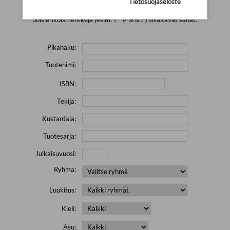
Tietosuojaseloste
Yritä hakea pienemmällä määrällä hakutekijöitä ja jätä
pois erikoismerkkejä (esim. \' " # % & / ) sisältävät sanat.
Pikahaku:
Tuotenimi:
ISBN:
Tekijä:
Kustantaja:
Tuotesarja:
Julkaisuvuosi:
Ryhmä:
Luokitus:
Kieli:
Asu: