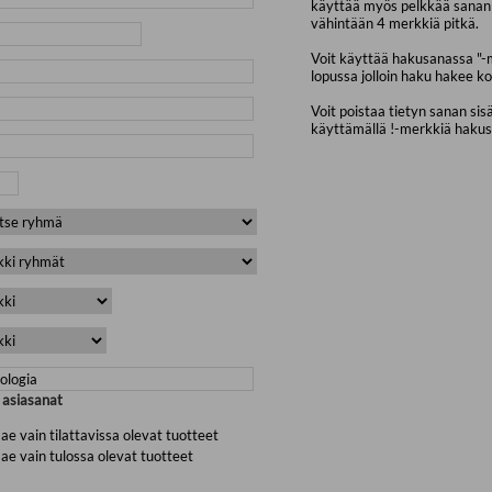
käyttää myös pelkkää sanan 
vähintään 4 merkkiä pitkä.
Voit käyttää hakusanassa "-
lopussa jolloin haku hakee ko
Voit poistaa tietyn sanan sis
käyttämällä !-merkkiä haku
a asiasanat
ae vain tilattavissa olevat tuotteet
ae vain tulossa olevat tuotteet