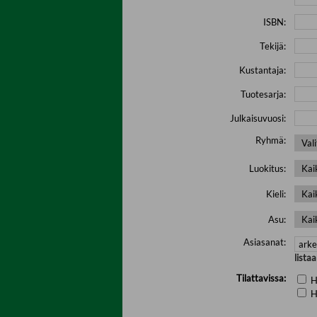
ISBN:
Tekijä:
Kustantaja:
Tuotesarja:
Julkaisuvuosi:
Ryhmä:
Luokitus:
Kieli:
Asu:
Asiasanat:
lista
Tilattavissa:
H
H