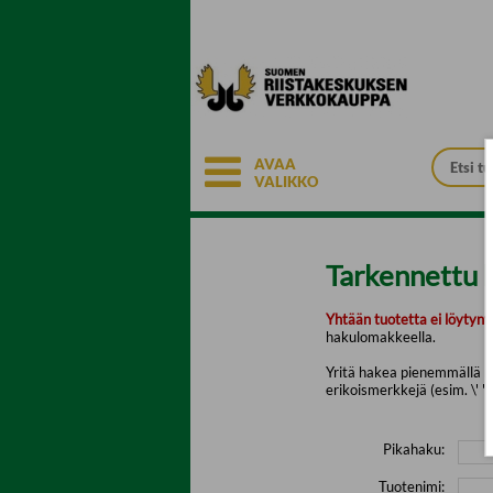
Siirry pääsisältöön
AVAA
VALIKKO
Tarkennettu 
Yhtään tuotetta ei löytyny
hakulomakkeella.
Yritä hakea pienemmällä mä
erikoismerkkejä (esim. \' " 
Pikahaku:
Tuotenimi: