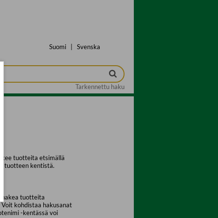
Suomi
|
Svenska
Tarkennettu haku
kee tuotteita etsimällä
a tuotteen kentistä.
 hakea tuotteita
. Voit kohdistaa hakusanat
uotenimi -kentässä voi