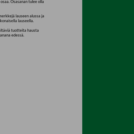
osaa. Osasanan tulee olla
merkkejä lauseen alussa ja
konaisella lauseella.
ältäviä tuotteita hausta
sanana edessä.