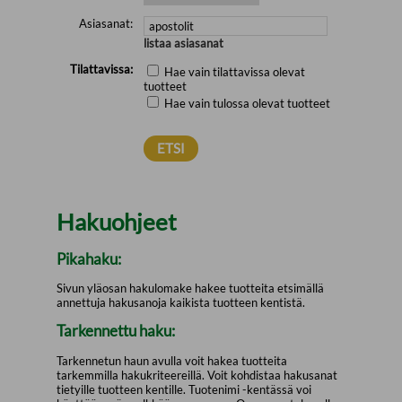
Asiasanat:
listaa asiasanat
Tilattavissa:
Hae vain tilattavissa olevat
tuotteet
Hae vain tulossa olevat tuotteet
Hakuohjeet
Pikahaku:
Sivun yläosan hakulomake hakee tuotteita etsimällä
annettuja hakusanoja kaikista tuotteen kentistä.
Tarkennettu haku:
Tarkennetun haun avulla voit hakea tuotteita
tarkemmilla hakukriteereillä. Voit kohdistaa hakusanat
tietyille tuotteen kentille. Tuotenimi -kentässä voi