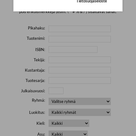
Tietosuojaseloste
Yritä hakea pienemmällä määrällä hakutekijöitä ja jätä
pois erikoismerkkejä (esim. \' " # % & / ) sisältävät sanat.
Pikahaku:
Tuotenimi:
ISBN:
Tekijä:
Kustantaja:
Tuotesarja:
Julkaisuvuosi:
Ryhmä:
Luokitus:
Kieli:
Asu: