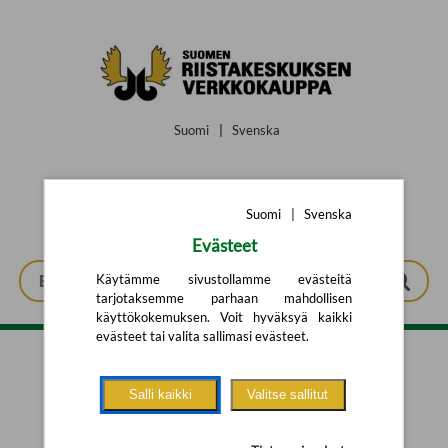
Siirry pääsisältöön
Suomi
|
Svenska
Suomi
|
Svenska
Evästeet
Käytämme sivustollamme evästeitä
tarjotaksemme parhaan mahdollisen
käyttökokemuksen. Voit hyväksyä kaikki
evästeet tai valita sallimasi evästeet.
Tarkennettu haku
Salli kaikki
Valitse sallitut
Yhtään tuotetta ei löytynyt.
Yritä uutta hakua alla olevalla
hakulomakkeella.