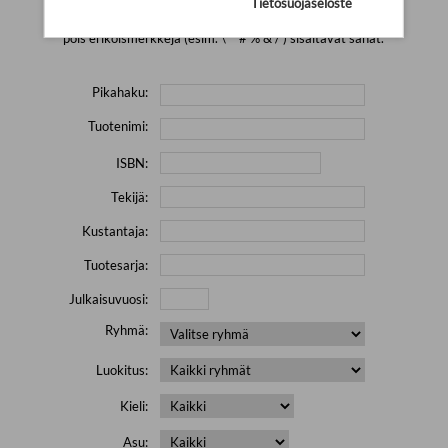
Tietosuojaseloste
Yritä hakea pienemmällä määrällä hakutekijöitä ja jätä
pois erikoismerkkejä (esim. \' " # % & / ) sisältävät sanat.
Pikahaku:
Tuotenimi:
ISBN:
Tekijä:
Kustantaja:
Tuotesarja:
Julkaisuvuosi:
Ryhmä:
Luokitus:
Kieli:
Asu: