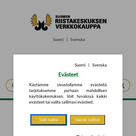
Siirry pääsisältöön
Suomi
|
Svenska
Suomi
|
Svenska
Evästeet
Käytämme sivustollamme evästeitä
tarjotaksemme parhaan mahdollisen
käyttökokemuksen. Voit hyväksyä kaikki
evästeet tai valita sallimasi evästeet.
Tarkennettu haku
Salli kaikki
Valitse sallitut
Yhtään tuotetta ei löytynyt.
Yritä uutta hakua alla olevalla
hakulomakkeella.