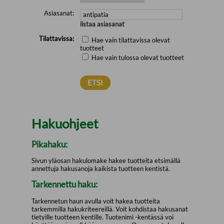
Asiasanat:
listaa asiasanat
Tilattavissa:
Hae vain tilattavissa olevat
tuotteet
Hae vain tulossa olevat tuotteet
Hakuohjeet
Pikahaku:
Sivun yläosan hakulomake hakee tuotteita etsimällä
annettuja hakusanoja kaikista tuotteen kentistä.
Tarkennettu haku:
Tarkennetun haun avulla voit hakea tuotteita
tarkemmilla hakukriteereillä. Voit kohdistaa hakusanat
tietyille tuotteen kentille. Tuotenimi -kentässä voi