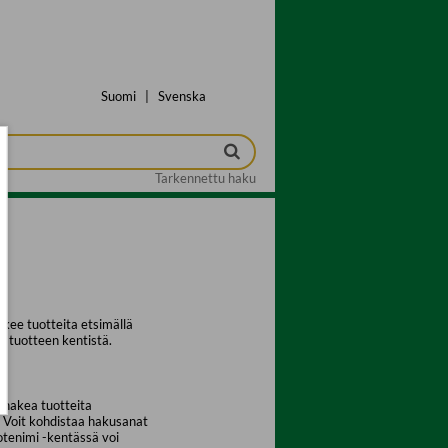
Suomi
|
Svenska
Tarkennettu haku
kee tuotteita etsimällä
a tuotteen kentistä.
 hakea tuotteita
. Voit kohdistaa hakusanat
uotenimi -kentässä voi