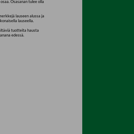
osaa. Osasanan tulee olla
merkkejä lauseen alussa ja
konaisella lauseella.
ältäviä tuotteita hausta
sanana edessä.