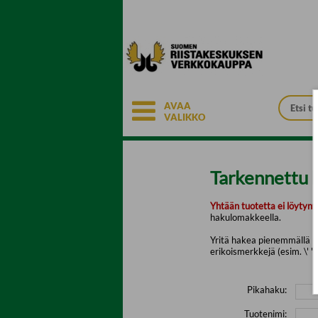
Siirry pääsisältöön
AVAA
VALIKKO
Tarkennettu 
Yhtään tuotetta ei löytyny
hakulomakkeella.
Yritä hakea pienemmällä mä
erikoismerkkejä (esim. \' " 
Pikahaku:
Tuotenimi: