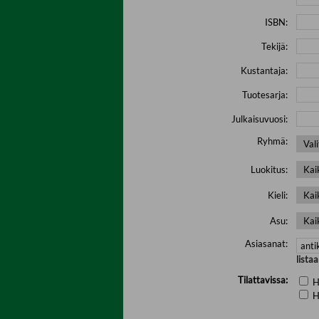
ISBN:
Tekijä:
Kustantaja:
Tuotesarja:
Julkaisuvuosi:
Ryhmä:
Luokitus:
Kieli:
Asu:
Asiasanat:
lista
Tilattavissa:
H
H