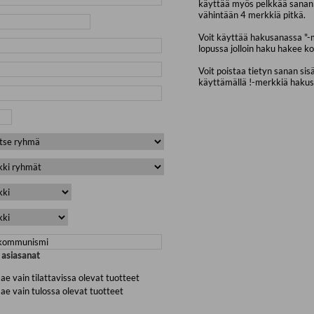
käyttää myös pelkkää sanan 
vähintään 4 merkkiä pitkä.
Voit käyttää hakusanassa "-
lopussa jolloin haku hakee ko
Voit poistaa tietyn sanan sis
käyttämällä !-merkkiä haku
a asiasanat
ae vain tilattavissa olevat tuotteet
ae vain tulossa olevat tuotteet