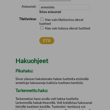
Asiasanat:
listaa asiasanat
Tilattavissa:
Hae vain tilattavissa olevat
tuotteet
Hae vain tulossa olevat tuotteet
Hakuohjeet
Pikahaku:
Sivun yläosan hakulomake hakee tuotteita etsimällä
annettuja hakusanoja kaikista tuotteen kentistä.
Tarkennettu haku:
Tarkennetun haun avulla voit hakea tuotteita
tarkemmilla hakukriteereillä. Voit kohdistaa hakusanat
tietyille tuotteen kentille. Tuotenimi -kentässä voi