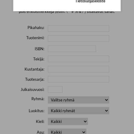
Tietosuojaseloste
Yritä hakea pienemmällä määrällä hakutekijöitä ja jätä
pois erikoismerkkejä (esim. \' " # % & / ) sisältävät sanat.
Pikahaku:
Tuotenimi:
ISBN:
Tekijä:
Kustantaja:
Tuotesarja:
Julkaisuvuosi:
Ryhmä:
Luokitus:
Kieli:
Asu: