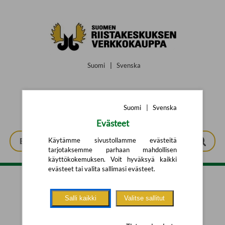
Siirry pääsisältöön
Suomi
|
Svenska
Suomi
|
Svenska
Evästeet
Käytämme sivustollamme evästeitä
tarjotaksemme parhaan mahdollisen
käyttökokemuksen. Voit hyväksyä kaikki
evästeet tai valita sallimasi evästeet.
Tarkennettu haku
Salli kaikki
Valitse sallitut
Yhtään tuotetta ei löytynyt.
Yritä uutta hakua alla olevalla
hakulomakkeella.