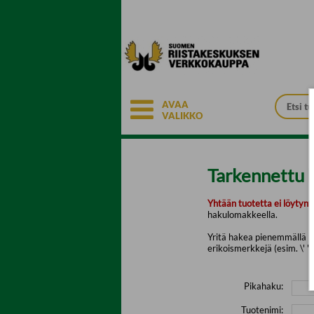
Siirry pääsisältöön
AVAA
VALIKKO
Tarkennettu 
Yhtään tuotetta ei löytyny
hakulomakkeella.
Yritä hakea pienemmällä mä
erikoismerkkejä (esim. \' " 
Pikahaku:
Tuotenimi: