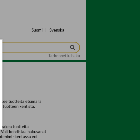
Suomi
|
Svenska
Tarkennettu haku
kee tuotteita etsimällä
a tuotteen kentistä.
 hakea tuotteita
. Voit kohdistaa hakusanat
uotenimi -kentässä voi