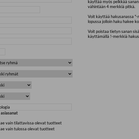
käyttää myös pelkkää sanan 
vähintään 4 merkkiä pitkä.
Voit käyttää hakusanassa "-
lopussa jolloin haku hakee ko
Voit poistaa tietyn sanan sis
käyttämällä !-merkkiä haku
a asiasanat
ae vain tilattavissa olevat tuotteet
ae vain tulossa olevat tuotteet