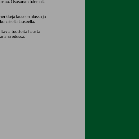
osaa. Osasanan tulee olla
merkkejä lauseen alussa ja
konaisella lauseella.
ältäviä tuotteita hausta
sanana edessä.