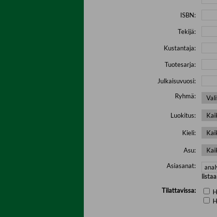
ISBN:
Tekijä:
Kustantaja:
Tuotesarja:
Julkaisuvuosi:
Ryhmä:
Luokitus:
Kieli:
Asu:
Asiasanat:
lista
Tilattavissa:
H
H