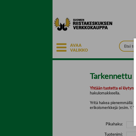
Siirry pääsisältöön
AVAA
VALIKKO
Tarkennettu 
Yhtään tuotetta ei löytyny
hakulomakkeella.
Yritä hakea pienemmällä mä
erikoismerkkejä (esim. \' " 
Pikahaku:
Tuotenimi: