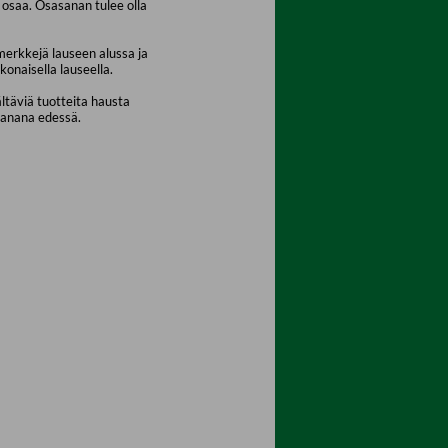
osaa. Osasanan tulee olla
merkkejä lauseen alussa ja
konaisella lauseella.
ältäviä tuotteita hausta
sanana edessä.