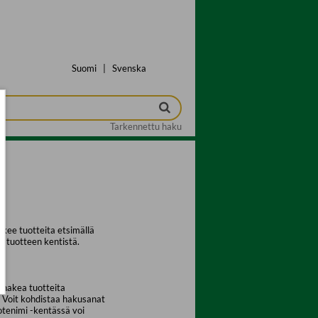
Suomi
|
Svenska
Tarkennettu haku
kee tuotteita etsimällä
a tuotteen kentistä.
 hakea tuotteita
. Voit kohdistaa hakusanat
uotenimi -kentässä voi