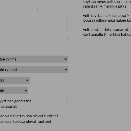
käyttää myös pelkkää sanan 
vähintään 4 merkkiä pitkä.
Voit käyttää hakusanassa "-
lopussa jolloin haku hakee ko
Voit poistaa tietyn sanan sis
käyttämällä !-merkkiä haku
a asiasanat
ae vain tilattavissa olevat tuotteet
ae vain tulossa olevat tuotteet