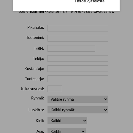
Tietosuojaseloste
Yritä hakea pienemmällä määrällä hakutekijöitä ja jätä
pois erikoismerkkejä (esim. \' " # % & / ) sisältävät sanat.
Pikahaku:
Tuotenimi:
ISBN:
Tekijä:
Kustantaja:
Tuotesarja:
Julkaisuvuosi:
Ryhmä:
Luokitus:
Kieli:
Asu: