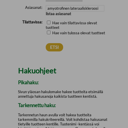
Asiasanat:
listaa asiasanat
Tilattavissa:
Hae vain tilattavissa olevat
tuotteet
Hae vain tulossa olevat tuotteet
Hakuohjeet
Pikahaku:
Sivun yläosan hakulomake hakee tuotteita etsimällä
annettuja hakusanoja kaikista tuotteen kentistä.
Tarkennettu haku:
Tarkennetun haun avulla voit hakea tuotteita
tarkemmilla hakukriteereillä. Voit kohdistaa hakusanat
tietyille tuotteen kentille. Tuotenimi -kentässä voi