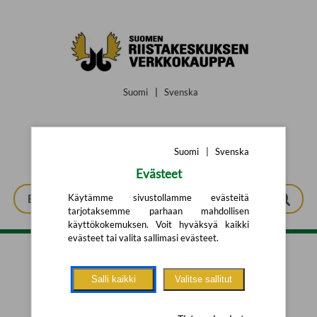
Siirry pääsisältöön
Suomi
|
Svenska
Suomi
|
Svenska
Evästeet
Käytämme sivustollamme evästeitä
tarjotaksemme parhaan mahdollisen
käyttökokemuksen. Voit hyväksyä kaikki
evästeet tai valita sallimasi evästeet.
Tarkennettu haku
Salli kaikki
Valitse sallitut
Yhtään tuotetta ei löytynyt.
Yritä uutta hakua alla olevalla
hakulomakkeella.