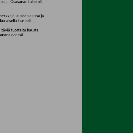
osaa. Osasanan tulee olla
merkkejä lauseen alussa ja
konaisella lauseella.
ältäviä tuotteita hausta
sanana edessä.