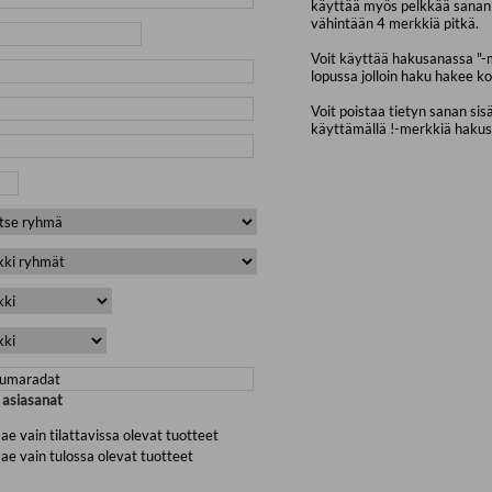
käyttää myös pelkkää sanan 
vähintään 4 merkkiä pitkä.
Voit käyttää hakusanassa "-
lopussa jolloin haku hakee ko
Voit poistaa tietyn sanan sis
käyttämällä !-merkkiä haku
a asiasanat
ae vain tilattavissa olevat tuotteet
ae vain tulossa olevat tuotteet