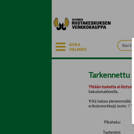
Siirry pääsisältöön
AVAA
VALIKKO
Tarkennettu 
Yhtään tuotetta ei löytyny
hakulomakkeella.
Yritä hakea pienemmällä mä
erikoismerkkejä (esim. \' " 
Pikahaku:
Tuotenimi: