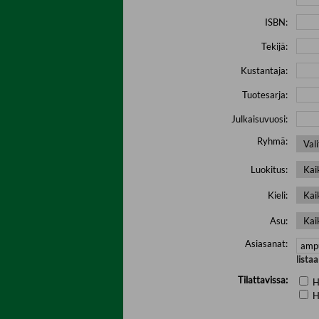
ISBN:
Tekijä:
Kustantaja:
Tuotesarja:
Julkaisuvuosi:
Ryhmä:
Luokitus:
Kieli:
Asu:
Asiasanat:
lista
Tilattavissa:
H
H