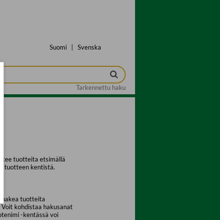
Suomi
|
Svenska
Tarkennettu haku
kee tuotteita etsimällä
a tuotteen kentistä.
 hakea tuotteita
. Voit kohdistaa hakusanat
uotenimi -kentässä voi