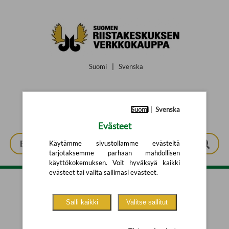
Siirry pääsisältöön
Suomi
|
Svenska
Suomi
|
Svenska
Evästeet
Käytämme sivustollamme evästeitä
tarjotaksemme parhaan mahdollisen
käyttökokemuksen. Voit hyväksyä kaikki
evästeet tai valita sallimasi evästeet.
Tarkennettu haku
Salli kaikki
Valitse sallitut
Yhtään tuotetta ei löytynyt.
Yritä uutta hakua alla olevalla
hakulomakkeella.