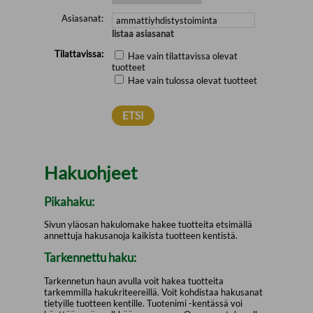
Asiasanat:
listaa asiasanat
Tilattavissa:
Hae vain tilattavissa olevat
tuotteet
Hae vain tulossa olevat tuotteet
Hakuohjeet
Pikahaku:
Sivun yläosan hakulomake hakee tuotteita etsimällä
annettuja hakusanoja kaikista tuotteen kentistä.
Tarkennettu haku:
Tarkennetun haun avulla voit hakea tuotteita
tarkemmilla hakukriteereillä. Voit kohdistaa hakusanat
tietyille tuotteen kentille. Tuotenimi -kentässä voi