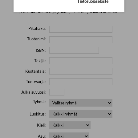
Tietosuojaseloste
Yritä hakea pienemmällä määrällä hakutekijöitä ja jätä
pois erikoismerkkejä (esim. \' " # % & / ) sisältävät sanat.
Pikahaku:
Tuotenimi:
ISBN:
Tekijä:
Kustantaja:
Tuotesarja:
Julkaisuvuosi:
Ryhmä:
Luokitus:
Kieli:
Asu: