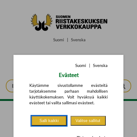
Siirry pääsisältöön
Suomi
|
Svenska
Suomi
|
Svenska
Evästeet
Käytämme sivustollamme evästeitä
tarjotaksemme parhaan mahdollisen
käyttökokemuksen. Voit hyväksyä kaikki
evästeet tai valita sallimasi evästeet.
Tarkennettu haku
Salli kaikki
Valitse sallitut
Yhtään tuotetta ei löytynyt.
Yritä uutta hakua alla olevalla
hakulomakkeella.