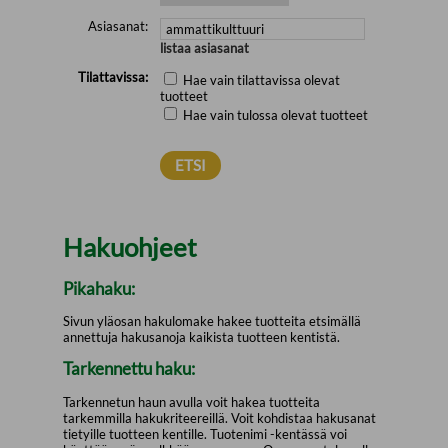
Asiasanat:
listaa asiasanat
Tilattavissa:
Hae vain tilattavissa olevat
tuotteet
Hae vain tulossa olevat tuotteet
Hakuohjeet
Pikahaku:
Sivun yläosan hakulomake hakee tuotteita etsimällä
annettuja hakusanoja kaikista tuotteen kentistä.
Tarkennettu haku:
Tarkennetun haun avulla voit hakea tuotteita
tarkemmilla hakukriteereillä. Voit kohdistaa hakusanat
tietyille tuotteen kentille. Tuotenimi -kentässä voi