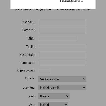
Tietosuojaseloste
Yritä hakea pienemmällä määrällä hakutekijöitä ja jätä
pois erikoismerkkejä (esim. \' " # % & / ) sisältävät sanat.
Pikahaku:
Tuotenimi:
ISBN:
Tekijä:
Kustantaja:
Tuotesarja:
Julkaisuvuosi:
Ryhmä:
Luokitus:
Kieli:
Asu: