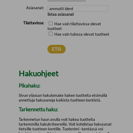
Asiasanat:
listaa asiasanat
Tilattavissa:
Hae vain tilattavissa olevat
tuotteet
Hae vain tulossa olevat tuotteet
Hakuohjeet
Pikahaku:
Sivun yläosan hakulomake hakee tuotteita etsimällä
annettuja hakusanoja kaikista tuotteen kentistä.
Tarkennettu haku:
Tarkennetun haun avulla voit hakea tuotteita
tarkemmilla hakukriteereillä. Voit kohdistaa hakusanat
tietyille tuotteen kentille. Tuotenimi -kentässä voi