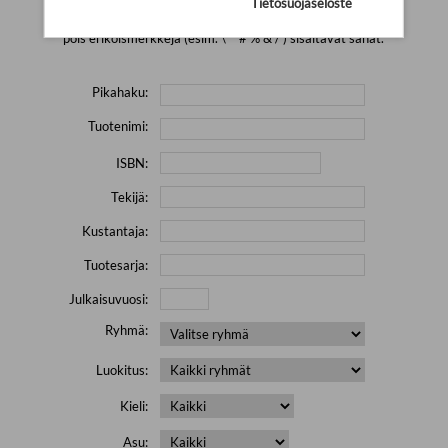
Tietosuojaseloste
Yritä hakea pienemmällä määrällä hakutekijöitä ja jätä
pois erikoismerkkejä (esim. \' " # % & / ) sisältävät sanat.
Pikahaku:
Tuotenimi:
ISBN:
Tekijä:
Kustantaja:
Tuotesarja:
Julkaisuvuosi:
Ryhmä:
Luokitus:
Kieli:
Asu: