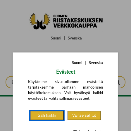
Siirry pääsisältöön
Suomi
|
Svenska
Suomi
|
Svenska
Evästeet
Käytämme sivustollamme evästeitä
tarjotaksemme parhaan mahdollisen
käyttökokemuksen. Voit hyväksyä kaikki
evästeet tai valita sallimasi evästeet.
Tarkennettu haku
Salli kaikki
Valitse sallitut
Yhtään tuotetta ei löytynyt.
Yritä uutta hakua alla olevalla
hakulomakkeella.