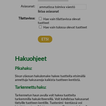
Asiasanat:
listaa asiasanat
Tilattavissa:
Hae vain tilattavissa olevat
tuotteet
Hae vain tulossa olevat tuotteet
Hakuohjeet
Pikahaku:
Sivun yläosan hakulomake hakee tuotteita etsimällä
annettuja hakusanoja kaikista tuotteen kentistä.
Tarkennettu haku:
Tarkennetun haun avulla voit hakea tuotteita
tarkemmilla hakukriteereillä. Voit kohdistaa hakusanat
tietyille tuotteen kentille. Tuotenimi -kentässä voi