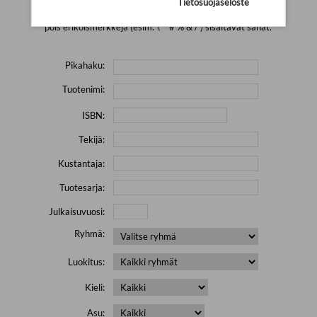
Tietosuojaseloste
Yritä hakea pienemmällä määrällä hakutekijöitä ja jätä
pois erikoismerkkejä (esim. \' " # % & / ) sisältävät sanat.
Pikahaku:
Tuotenimi:
ISBN:
Tekijä:
Kustantaja:
Tuotesarja:
Julkaisuvuosi:
Ryhmä:
Luokitus:
Kieli:
Asu: