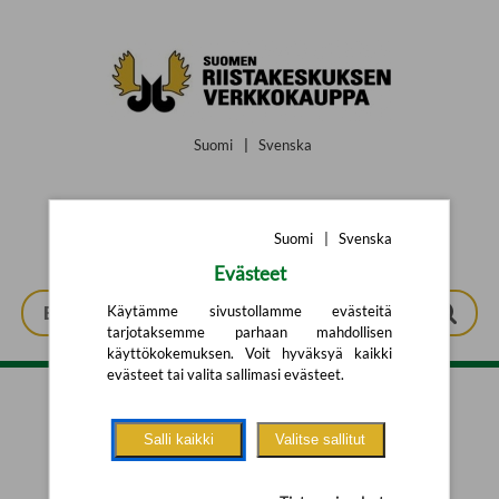
Siirry pääsisältöön
Suomi
|
Svenska
Suomi
|
Svenska
Evästeet
Käytämme sivustollamme evästeitä
tarjotaksemme parhaan mahdollisen
käyttökokemuksen. Voit hyväksyä kaikki
evästeet tai valita sallimasi evästeet.
Tarkennettu haku
Salli kaikki
Valitse sallitut
Yhtään tuotetta ei löytynyt.
Yritä uutta hakua alla olevalla
hakulomakkeella.