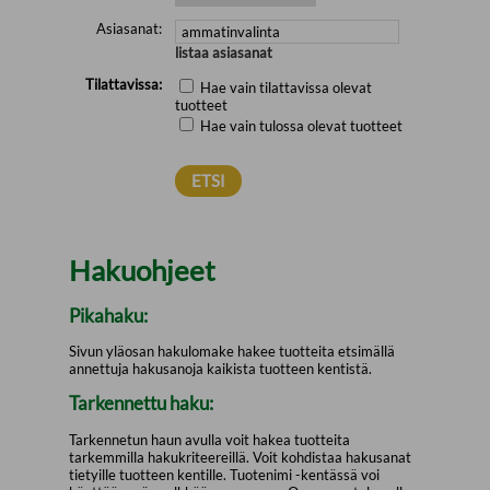
Asiasanat:
listaa asiasanat
Tilattavissa:
Hae vain tilattavissa olevat
tuotteet
Hae vain tulossa olevat tuotteet
Hakuohjeet
Pikahaku:
Sivun yläosan hakulomake hakee tuotteita etsimällä
annettuja hakusanoja kaikista tuotteen kentistä.
Tarkennettu haku:
Tarkennetun haun avulla voit hakea tuotteita
tarkemmilla hakukriteereillä. Voit kohdistaa hakusanat
tietyille tuotteen kentille. Tuotenimi -kentässä voi