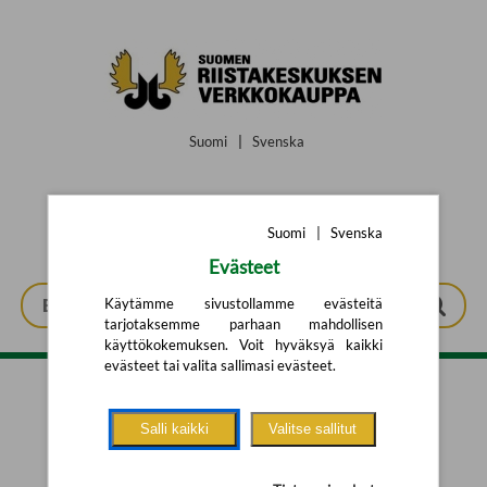
Siirry pääsisältöön
Suomi
|
Svenska
Suomi
|
Svenska
Evästeet
Käytämme sivustollamme evästeitä
tarjotaksemme parhaan mahdollisen
käyttökokemuksen. Voit hyväksyä kaikki
evästeet tai valita sallimasi evästeet.
Tarkennettu haku
Salli kaikki
Valitse sallitut
Yhtään tuotetta ei löytynyt.
Yritä uutta hakua alla olevalla
hakulomakkeella.