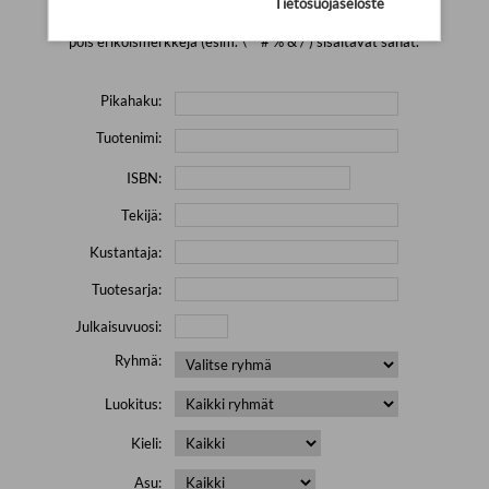
Tietosuojaseloste
Yritä hakea pienemmällä määrällä hakutekijöitä ja jätä
pois erikoismerkkejä (esim. \' " # % & / ) sisältävät sanat.
Pikahaku:
Tuotenimi:
ISBN:
Tekijä:
Kustantaja:
Tuotesarja:
Julkaisuvuosi:
Ryhmä:
Luokitus:
Kieli:
Asu: