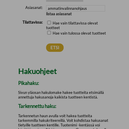
Asiasanat:
listaa asiasanat
Tilattavissa:
Hae vain tilattavissa olevat
tuotteet
Hae vain tulossa olevat tuotteet
Hakuohjeet
Pikahaku:
Sivun yläosan hakulomake hakee tuotteita etsimällä
annettuja hakusanoja kaikista tuotteen kentistä.
Tarkennettu haku:
Tarkennetun haun avulla voit hakea tuotteita
tarkemmilla hakukriteereillä. Voit kohdistaa hakusanat
tietyille tuotteen kentille. Tuotenimi -kentässä voi