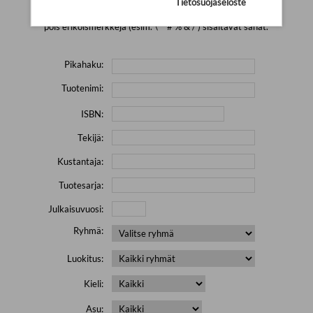
Tietosuojaseloste
Yritä hakea pienemmällä määrällä hakutekijöitä ja jätä
pois erikoismerkkejä (esim. \' " # % & / ) sisältävät sanat.
Pikahaku:
Tuotenimi:
ISBN:
Tekijä:
Kustantaja:
Tuotesarja:
Julkaisuvuosi:
Ryhmä:
Luokitus:
Kieli:
Asu: