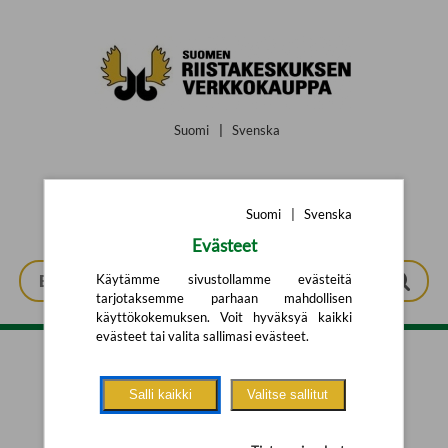
Siirry pääsisältöön
Suomi
|
Svenska
Suomi
|
Svenska
Evästeet
Käytämme sivustollamme evästeitä
tarjotaksemme parhaan mahdollisen
käyttökokemuksen. Voit hyväksyä kaikki
evästeet tai valita sallimasi evästeet.
Tarkennettu haku
Salli kaikki
Valitse sallitut
Yhtään tuotetta ei löytynyt.
Yritä uutta hakua alla olevalla
hakulomakkeella.