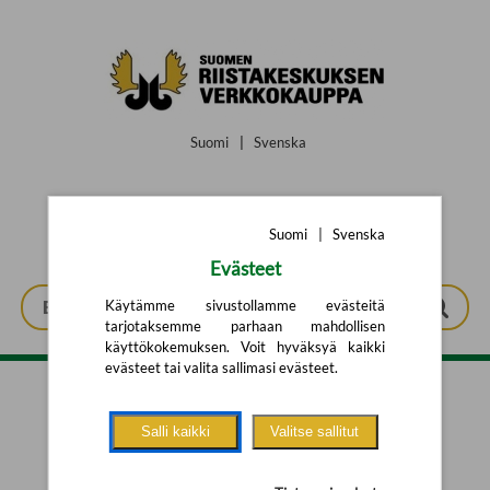
Siirry pääsisältöön
Suomi
|
Svenska
Suomi
|
Svenska
Evästeet
Käytämme sivustollamme evästeitä
tarjotaksemme parhaan mahdollisen
käyttökokemuksen. Voit hyväksyä kaikki
evästeet tai valita sallimasi evästeet.
Tarkennettu haku
Salli kaikki
Valitse sallitut
Yhtään tuotetta ei löytynyt.
Yritä uutta hakua alla olevalla
hakulomakkeella.