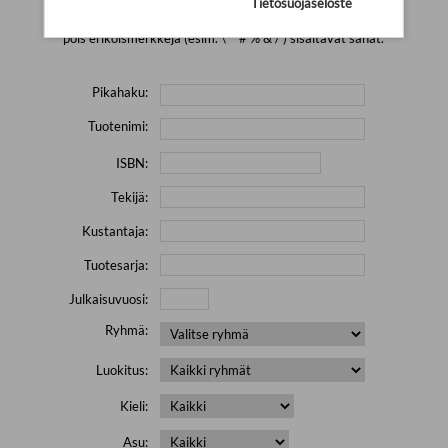
Tietosuojaseloste
Yritä hakea pienemmällä määrällä hakutekijöitä ja jätä
pois erikoismerkkejä (esim. \' " # % & / ) sisältävät sanat.
Pikahaku:
Tuotenimi:
ISBN:
Tekijä:
Kustantaja:
Tuotesarja:
Julkaisuvuosi:
Ryhmä:
Luokitus:
Kieli:
Asu: