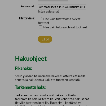
Asiasanat:
listaa asiasanat
Tilattavissa:
Hae vain tilattavissa olevat
tuotteet
Hae vain tulossa olevat tuotteet
Hakuohjeet
Pikahaku:
Sivun yläosan hakulomake hakee tuotteita etsimällä
annettuja hakusanoja kaikista tuotteen kentistä.
Tarkennettu haku:
Tarkennetun haun avulla voit hakea tuotteita
tarkemmilla hakukriteereillä. Voit kohdistaa hakusanat
tietyille tuotteen kentille. Tuotenimi -kentässä voi