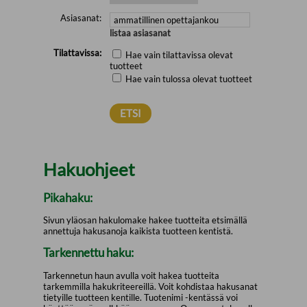
Asiasanat:
listaa asiasanat
Tilattavissa:
Hae vain tilattavissa olevat
tuotteet
Hae vain tulossa olevat tuotteet
Hakuohjeet
Pikahaku:
Sivun yläosan hakulomake hakee tuotteita etsimällä
annettuja hakusanoja kaikista tuotteen kentistä.
Tarkennettu haku:
Tarkennetun haun avulla voit hakea tuotteita
tarkemmilla hakukriteereillä. Voit kohdistaa hakusanat
tietyille tuotteen kentille. Tuotenimi -kentässä voi