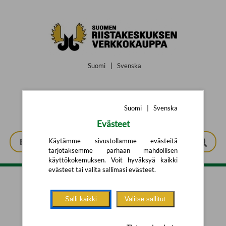
Siirry pääsisältöön
Suomi
|
Svenska
Suomi
|
Svenska
Evästeet
Käytämme sivustollamme evästeitä
tarjotaksemme parhaan mahdollisen
käyttökokemuksen. Voit hyväksyä kaikki
evästeet tai valita sallimasi evästeet.
Tarkennettu haku
Salli kaikki
Valitse sallitut
Yhtään tuotetta ei löytynyt.
Yritä uutta hakua alla olevalla
hakulomakkeella.