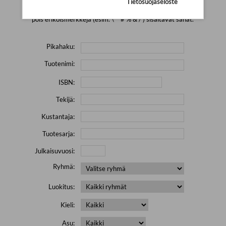
Tietosuojaseloste
Yritä hakea pienemmällä määrällä hakutekijöitä ja jätä
pois erikoismerkkejä (esim. \' " # % & / ) sisältävät sanat.
Pikahaku:
Tuotenimi:
ISBN:
Tekijä:
Kustantaja:
Tuotesarja:
Julkaisuvuosi:
Ryhmä:
Luokitus:
Kieli:
Asu: