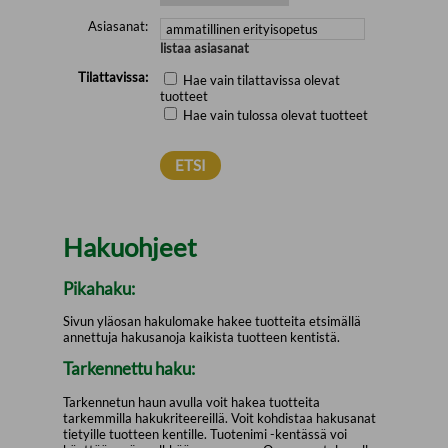
Asiasanat:
listaa asiasanat
Tilattavissa:
Hae vain tilattavissa olevat
tuotteet
Hae vain tulossa olevat tuotteet
Hakuohjeet
Pikahaku:
Sivun yläosan hakulomake hakee tuotteita etsimällä
annettuja hakusanoja kaikista tuotteen kentistä.
Tarkennettu haku:
Tarkennetun haun avulla voit hakea tuotteita
tarkemmilla hakukriteereillä. Voit kohdistaa hakusanat
tietyille tuotteen kentille. Tuotenimi -kentässä voi