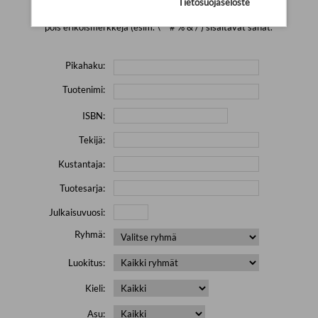
Tietosuojaseloste
Yritä hakea pienemmällä määrällä hakutekijöitä ja jätä
pois erikoismerkkejä (esim. \' " # % & / ) sisältävät sanat.
Pikahaku:
Tuotenimi:
ISBN:
Tekijä:
Kustantaja:
Tuotesarja:
Julkaisuvuosi:
Ryhmä:
Luokitus:
Kieli:
Asu: