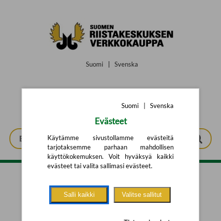
Siirry pääsisältöön
Suomi
|
Svenska
Suomi
|
Svenska
Evästeet
Käytämme sivustollamme evästeitä
tarjotaksemme parhaan mahdollisen
käyttökokemuksen. Voit hyväksyä kaikki
evästeet tai valita sallimasi evästeet.
Tarkennettu haku
Salli kaikki
Valitse sallitut
Yhtään tuotetta ei löytynyt.
Yritä uutta hakua alla olevalla
hakulomakkeella.