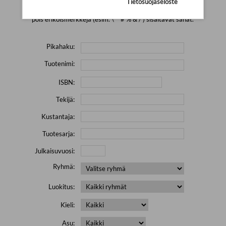
Tietosuojaseloste
Yritä hakea pienemmällä määrällä hakutekijöitä ja jätä
pois erikoismerkkejä (esim. \' " # % & / ) sisältävät sanat.
Pikahaku:
Tuotenimi:
ISBN:
Tekijä:
Kustantaja:
Tuotesarja:
Julkaisuvuosi:
Ryhmä:
Luokitus:
Kieli:
Asu: