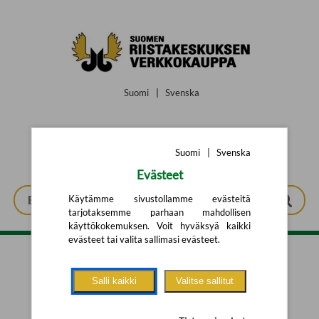
Siirry pääsisältöön
Suomi
|
Svenska
Suomi
|
Svenska
Evästeet
Käytämme sivustollamme evästeitä
tarjotaksemme parhaan mahdollisen
käyttökokemuksen. Voit hyväksyä kaikki
evästeet tai valita sallimasi evästeet.
Tarkennettu haku
Salli kaikki
Valitse sallitut
Yhtään tuotetta ei löytynyt.
Yritä uutta hakua alla olevalla
hakulomakkeella.