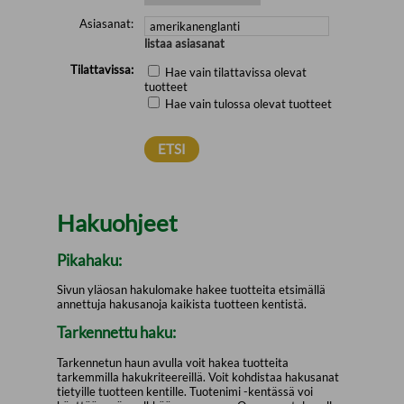
Asiasanat:
listaa asiasanat
Tilattavissa:
Hae vain tilattavissa olevat
tuotteet
Hae vain tulossa olevat tuotteet
Hakuohjeet
Pikahaku:
Sivun yläosan hakulomake hakee tuotteita etsimällä
annettuja hakusanoja kaikista tuotteen kentistä.
Tarkennettu haku:
Tarkennetun haun avulla voit hakea tuotteita
tarkemmilla hakukriteereillä. Voit kohdistaa hakusanat
tietyille tuotteen kentille. Tuotenimi -kentässä voi