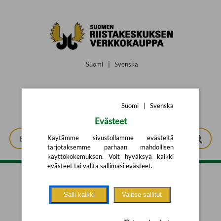
Siirry pääsisältöön
Suomi
|
Svenska
Suomi
|
Svenska
Evästeet
Käytämme sivustollamme evästeitä
tarjotaksemme parhaan mahdollisen
käyttökokemuksen. Voit hyväksyä kaikki
evästeet tai valita sallimasi evästeet.
Tarkennettu haku
Salli kaikki
Valitse sallitut
Yhtään tuotetta ei löytynyt.
Yritä uutta hakua alla olevalla
hakulomakkeella.