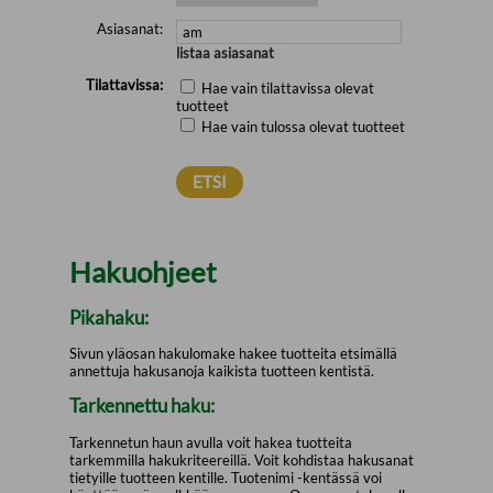
Asiasanat:
listaa asiasanat
Tilattavissa:
Hae vain tilattavissa olevat
tuotteet
Hae vain tulossa olevat tuotteet
Hakuohjeet
Pikahaku:
Sivun yläosan hakulomake hakee tuotteita etsimällä
annettuja hakusanoja kaikista tuotteen kentistä.
Tarkennettu haku:
Tarkennetun haun avulla voit hakea tuotteita
tarkemmilla hakukriteereillä. Voit kohdistaa hakusanat
tietyille tuotteen kentille. Tuotenimi -kentässä voi