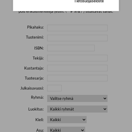
Tietosuojaseloste
Yritä hakea pienemmällä määrällä hakutekijöitä ja jätä
pois erikoismerkkejä (esim. \' " # % & / ) sisältävät sanat.
Pikahaku:
Tuotenimi:
ISBN:
Tekijä:
Kustantaja:
Tuotesarja:
Julkaisuvuosi:
Ryhmä:
Luokitus:
Kieli:
Asu: