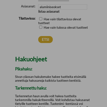
Asiasanat:
listaa asiasanat
Tilattavissa:
Hae vain tilattavissa olevat
tuotteet
Hae vain tulossa olevat tuotteet
Hakuohjeet
Pikahaku:
Sivun yläosan hakulomake hakee tuotteita etsimällä
annettuja hakusanoja kaikista tuotteen kentistä.
Tarkennettu haku:
Tarkennetun haun avulla voit hakea tuotteita
tarkemmilla hakukriteereillä. Voit kohdistaa hakusanat
tietyille tuotteen kentille. Tuotenimi -kentässä voi