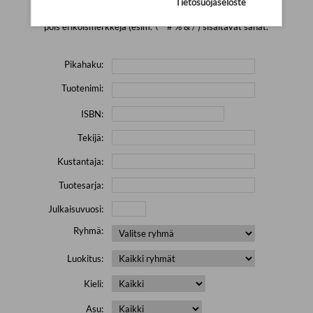
Tietosuojaseloste
Yritä hakea pienemmällä määrällä hakutekijöitä ja jätä
pois erikoismerkkejä (esim. \' " # % & / ) sisältävät sanat.
Pikahaku:
Tuotenimi:
ISBN:
Tekijä:
Kustantaja:
Tuotesarja:
Julkaisuvuosi:
Ryhmä:
Luokitus:
Kieli:
Asu: