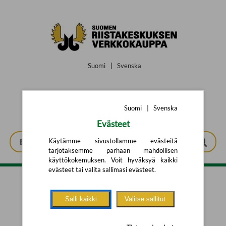
Siirry pääsisältöön
Suomi
|
Svenska
Suomi
|
Svenska
Evästeet
Käytämme sivustollamme evästeitä
tarjotaksemme parhaan mahdollisen
käyttökokemuksen. Voit hyväksyä kaikki
evästeet tai valita sallimasi evästeet.
Tarkennettu haku
Salli kaikki
Valitse sallitut
Yhtään tuotetta ei löytynyt.
Yritä uutta hakua alla olevalla
hakulomakkeella.