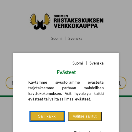
Siirry pääsisältöön
Suomi
|
Svenska
Suomi
|
Svenska
Evästeet
Käytämme sivustollamme evästeitä
tarjotaksemme parhaan mahdollisen
käyttökokemuksen. Voit hyväksyä kaikki
evästeet tai valita sallimasi evästeet.
Tarkennettu haku
Salli kaikki
Valitse sallitut
Yhtään tuotetta ei löytynyt.
Yritä uutta hakua alla olevalla
hakulomakkeella.