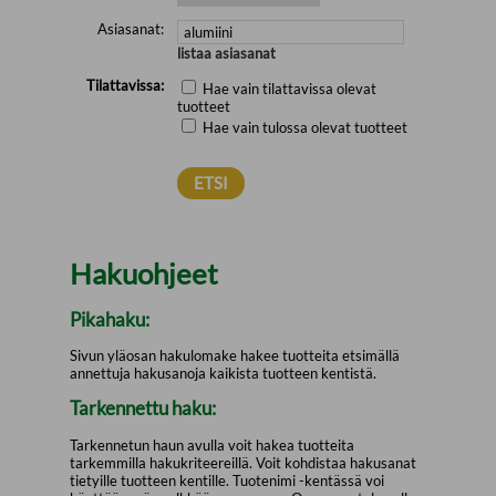
Asiasanat:
listaa asiasanat
Tilattavissa:
Hae vain tilattavissa olevat
tuotteet
Hae vain tulossa olevat tuotteet
Hakuohjeet
Pikahaku:
Sivun yläosan hakulomake hakee tuotteita etsimällä
annettuja hakusanoja kaikista tuotteen kentistä.
Tarkennettu haku:
Tarkennetun haun avulla voit hakea tuotteita
tarkemmilla hakukriteereillä. Voit kohdistaa hakusanat
tietyille tuotteen kentille. Tuotenimi -kentässä voi