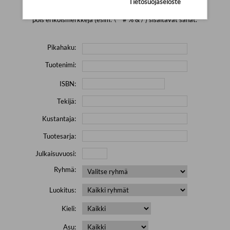
Tietosuojaseloste
Yritä hakea pienemmällä määrällä hakutekijöitä ja jätä
pois erikoismerkkejä (esim. \' " # % & / ) sisältävät sanat.
Pikahaku:
Tuotenimi:
ISBN:
Tekijä:
Kustantaja:
Tuotesarja:
Julkaisuvuosi:
Ryhmä:
Luokitus:
Kieli:
Asu: