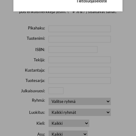
Tietosuojaseloste
Yritä hakea pienemmällä määrällä hakutekijöitä ja jätä
pois erikoismerkkejä (esim. \' " # % & / ) sisältävät sanat.
Pikahaku:
Tuotenimi:
ISBN:
Tekijä:
Kustantaja:
Tuotesarja:
Julkaisuvuosi:
Ryhmä:
Luokitus:
Kieli:
Asu: