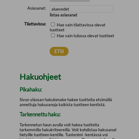
Asiasanat:
listaa asiasanat
Tilattavissa:
Hae vain tilattavissa olevat
tuotteet
Hae vain tulossa olevat tuotteet
Hakuohjeet
Pikahaku:
Sivun yläosan hakulomake hakee tuotteita etsimällä
annettuja hakusanoja kaikista tuotteen kentistä.
Tarkennettu haku:
Tarkennetun haun avulla voit hakea tuotteita
tarkemmilla hakukriteereillä. Voit kohdistaa hakusanat
tietyille tuotteen kentille. Tuotenimi -kentässä voi