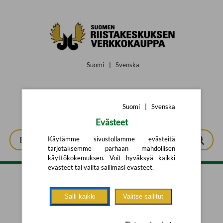
Siirry pääsisältöön
Suomi
|
Svenska
Suomi
|
Svenska
Evästeet
Käytämme sivustollamme evästeitä
tarjotaksemme parhaan mahdollisen
käyttökokemuksen. Voit hyväksyä kaikki
evästeet tai valita sallimasi evästeet.
Tarkennettu haku
Salli kaikki
Valitse sallitut
Yhtään tuotetta ei löytynyt.
Yritä uutta hakua alla olevalla
hakulomakkeella.