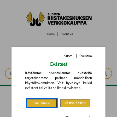
Siirry pääsisältöön
Suomi
|
Svenska
Suomi
|
Svenska
Evästeet
Käytämme sivustollamme evästeitä
tarjotaksemme parhaan mahdollisen
käyttökokemuksen. Voit hyväksyä kaikki
evästeet tai valita sallimasi evästeet.
Tarkennettu haku
Salli kaikki
Valitse sallitut
Yhtään tuotetta ei löytynyt.
Yritä uutta hakua alla olevalla
hakulomakkeella.