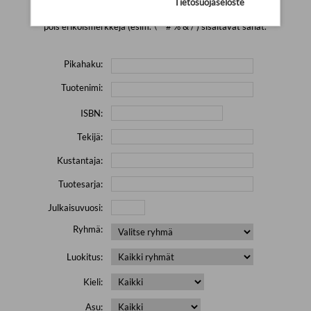
Tietosuojaseloste
Yritä hakea pienemmällä määrällä hakutekijöitä ja jätä
pois erikoismerkkejä (esim. \' " # % & / ) sisältävät sanat.
Pikahaku:
Tuotenimi:
ISBN:
Tekijä:
Kustantaja:
Tuotesarja:
Julkaisuvuosi:
Ryhmä:
Luokitus:
Kieli:
Asu: