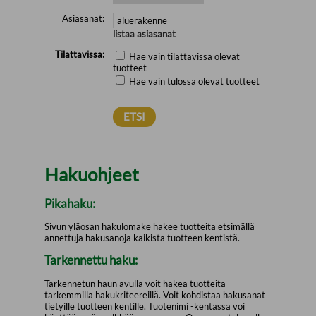
Asiasanat:
listaa asiasanat
Tilattavissa:
Hae vain tilattavissa olevat
tuotteet
Hae vain tulossa olevat tuotteet
Hakuohjeet
Pikahaku:
Sivun yläosan hakulomake hakee tuotteita etsimällä
annettuja hakusanoja kaikista tuotteen kentistä.
Tarkennettu haku:
Tarkennetun haun avulla voit hakea tuotteita
tarkemmilla hakukriteereillä. Voit kohdistaa hakusanat
tietyille tuotteen kentille. Tuotenimi -kentässä voi