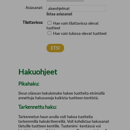
Asiasanat:
listaa asiasanat
Tilattavissa:
Hae vain tilattavissa olevat
tuotteet
Hae vain tulossa olevat tuotteet
Hakuohjeet
Pikahaku:
Sivun yläosan hakulomake hakee tuotteita etsimällä
annettuja hakusanoja kaikista tuotteen kentistä.
Tarkennettu haku:
Tarkennetun haun avulla voit hakea tuotteita
tarkemmilla hakukriteereillä. Voit kohdistaa hakusanat
tietyille tuotteen kentille. Tuotenimi -kentässä voi