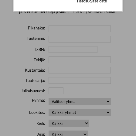
Tietosuojaseloste
Yritä hakea pienemmällä määrällä hakutekijöitä ja jätä
pois erikoismerkkejä (esim. \' " # % & / ) sisältävät sanat.
Pikahaku:
Tuotenimi:
ISBN:
Tekijä:
Kustantaja:
Tuotesarja:
Julkaisuvuosi:
Ryhmä:
Luokitus:
Kieli:
Asu: