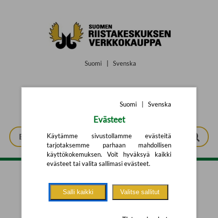
Siirry pääsisältöön
Suomi
|
Svenska
Suomi
|
Svenska
Evästeet
Käytämme sivustollamme evästeitä
tarjotaksemme parhaan mahdollisen
käyttökokemuksen. Voit hyväksyä kaikki
evästeet tai valita sallimasi evästeet.
Tarkennettu haku
Salli kaikki
Valitse sallitut
Yhtään tuotetta ei löytynyt.
Yritä uutta hakua alla olevalla
hakulomakkeella.