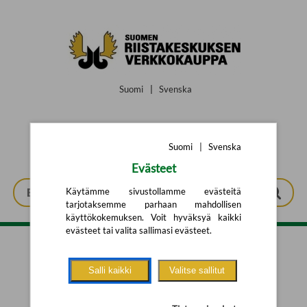
Siirry pääsisältöön
Suomi
|
Svenska
Suomi
|
Svenska
Evästeet
Käytämme sivustollamme evästeitä
tarjotaksemme parhaan mahdollisen
käyttökokemuksen. Voit hyväksyä kaikki
evästeet tai valita sallimasi evästeet.
Tarkennettu haku
Salli kaikki
Valitse sallitut
Yhtään tuotetta ei löytynyt.
Yritä uutta hakua alla olevalla
hakulomakkeella.