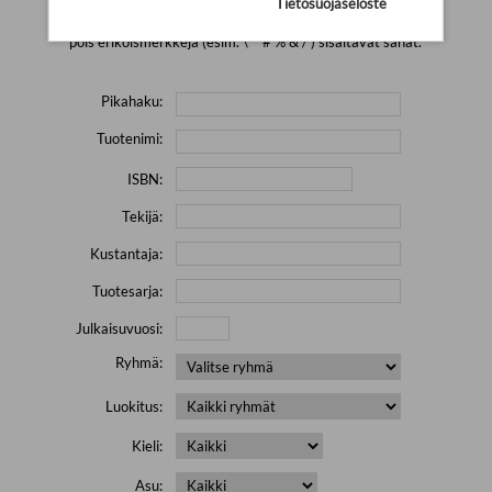
Tietosuojaseloste
Yritä hakea pienemmällä määrällä hakutekijöitä ja jätä
pois erikoismerkkejä (esim. \' " # % & / ) sisältävät sanat.
Pikahaku:
Tuotenimi:
ISBN:
Tekijä:
Kustantaja:
Tuotesarja:
Julkaisuvuosi:
Ryhmä:
Luokitus:
Kieli:
Asu: