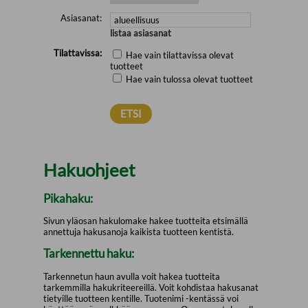
Asiasanat:
listaa asiasanat
Tilattavissa:
Hae vain tilattavissa olevat
tuotteet
Hae vain tulossa olevat tuotteet
Hakuohjeet
Pikahaku:
Sivun yläosan hakulomake hakee tuotteita etsimällä
annettuja hakusanoja kaikista tuotteen kentistä.
Tarkennettu haku:
Tarkennetun haun avulla voit hakea tuotteita
tarkemmilla hakukriteereillä. Voit kohdistaa hakusanat
tietyille tuotteen kentille. Tuotenimi -kentässä voi