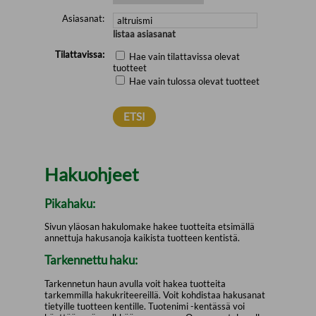
Asiasanat:
listaa asiasanat
Tilattavissa:
Hae vain tilattavissa olevat
tuotteet
Hae vain tulossa olevat tuotteet
Hakuohjeet
Pikahaku:
Sivun yläosan hakulomake hakee tuotteita etsimällä
annettuja hakusanoja kaikista tuotteen kentistä.
Tarkennettu haku:
Tarkennetun haun avulla voit hakea tuotteita
tarkemmilla hakukriteereillä. Voit kohdistaa hakusanat
tietyille tuotteen kentille. Tuotenimi -kentässä voi