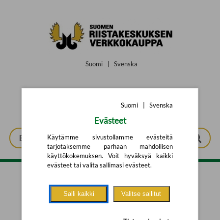
Siirry pääsisältöön
Suomi
|
Svenska
Suomi
|
Svenska
Evästeet
Käytämme sivustollamme evästeitä
tarjotaksemme parhaan mahdollisen
käyttökokemuksen. Voit hyväksyä kaikki
evästeet tai valita sallimasi evästeet.
Tarkennettu haku
Salli kaikki
Valitse sallitut
Yhtään tuotetta ei löytynyt.
Yritä uutta hakua alla olevalla
hakulomakkeella.