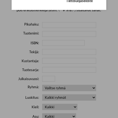
Tietosuojaseloste
Yritä hakea pienemmällä määrällä hakutekijöitä ja jätä
pois erikoismerkkejä (esim. \' " # % & / ) sisältävät sanat.
Pikahaku:
Tuotenimi:
ISBN:
Tekijä:
Kustantaja:
Tuotesarja:
Julkaisuvuosi:
Ryhmä:
Luokitus:
Kieli:
Asu: