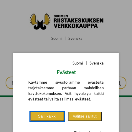
Siirry pääsisältöön
Suomi
|
Svenska
Suomi
|
Svenska
Evästeet
Käytämme sivustollamme evästeitä
tarjotaksemme parhaan mahdollisen
käyttökokemuksen. Voit hyväksyä kaikki
evästeet tai valita sallimasi evästeet.
Tarkennettu haku
Salli kaikki
Valitse sallitut
Yhtään tuotetta ei löytynyt.
Yritä uutta hakua alla olevalla
hakulomakkeella.