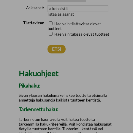
Asiasanat:
listaa asiasanat
Tilattavissa:
Hae vain tilattavissa olevat
tuotteet
Hae vain tulossa olevat tuotteet
Hakuohjeet
Pikahaku:
Sivun yläosan hakulomake hakee tuotteita etsimällä
annettuja hakusanoja kaikista tuotteen kentistä.
Tarkennettu haku:
Tarkennetun haun avulla voit hakea tuotteita
tarkemmilla hakukriteereillä. Voit kohdistaa hakusanat
tietyille tuotteen kentille. Tuotenimi -kentässä voi