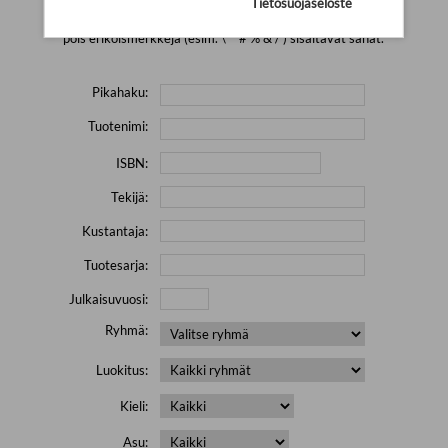
Tietosuojaseloste
Yritä hakea pienemmällä määrällä hakutekijöitä ja jätä
pois erikoismerkkejä (esim. \' " # % & / ) sisältävät sanat.
Pikahaku:
Tuotenimi:
ISBN:
Tekijä:
Kustantaja:
Tuotesarja:
Julkaisuvuosi:
Ryhmä:
Luokitus:
Kieli:
Asu: