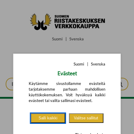
Siirry pääsisältöön
Suomi
|
Svenska
Suomi
|
Svenska
Evästeet
Käytämme sivustollamme evästeitä
tarjotaksemme parhaan mahdollisen
käyttökokemuksen. Voit hyväksyä kaikki
evästeet tai valita sallimasi evästeet.
Tarkennettu haku
Salli kaikki
Valitse sallitut
Yhtään tuotetta ei löytynyt.
Yritä uutta hakua alla olevalla
hakulomakkeella.