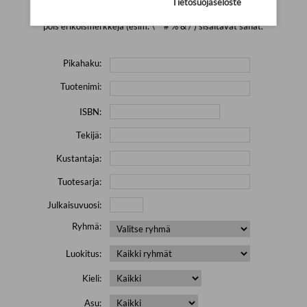
Tietosuojaseloste
Yritä hakea pienemmällä määrällä hakutekijöitä ja jätä
pois erikoismerkkejä (esim. \' " # % & / ) sisältävät sanat.
Pikahaku:
Tuotenimi:
ISBN:
Tekijä:
Kustantaja:
Tuotesarja:
Julkaisuvuosi:
Ryhmä:
Luokitus:
Kieli:
Asu: