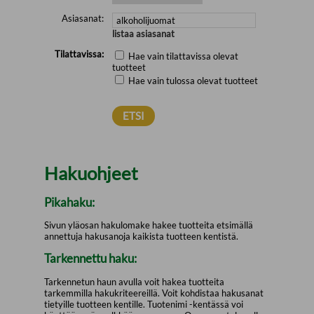
Asiasanat:
listaa asiasanat
Tilattavissa:
Hae vain tilattavissa olevat
tuotteet
Hae vain tulossa olevat tuotteet
Hakuohjeet
Pikahaku:
Sivun yläosan hakulomake hakee tuotteita etsimällä
annettuja hakusanoja kaikista tuotteen kentistä.
Tarkennettu haku:
Tarkennetun haun avulla voit hakea tuotteita
tarkemmilla hakukriteereillä. Voit kohdistaa hakusanat
tietyille tuotteen kentille. Tuotenimi -kentässä voi