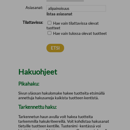
Asiasanat:
listaa asiasanat
Tilattavissa:
Hae vain tilattavissa olevat
tuotteet
Hae vain tulossa olevat tuotteet
Hakuohjeet
Pikahaku:
Sivun yläosan hakulomake hakee tuotteita etsimällä
annettuja hakusanoja kaikista tuotteen kentistä.
Tarkennettu haku:
Tarkennetun haun avulla voit hakea tuotteita
tarkemmilla hakukriteereillä. Voit kohdistaa hakusanat
tietyille tuotteen kentille. Tuotenimi -kentässä voi