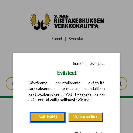
Siirry pääsisältöön
Suomi
|
Svenska
Suomi
|
Svenska
Evästeet
Käytämme sivustollamme evästeitä
tarjotaksemme parhaan mahdollisen
käyttökokemuksen. Voit hyväksyä kaikki
evästeet tai valita sallimasi evästeet.
Tarkennettu haku
Salli kaikki
Valitse sallitut
Yhtään tuotetta ei löytynyt.
Yritä uutta hakua alla olevalla
hakulomakkeella.