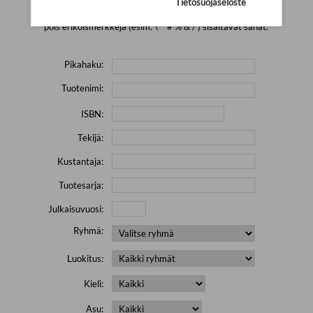
Tietosuojaseloste
Yritä hakea pienemmällä määrällä hakutekijöitä ja jätä
pois erikoismerkkejä (esim. \' " # % & / ) sisältävät sanat.
Pikahaku:
Tuotenimi:
ISBN:
Tekijä:
Kustantaja:
Tuotesarja:
Julkaisuvuosi:
Ryhmä:
Luokitus:
Kieli:
Asu: