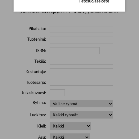
Tietosuojaseloste
Yritä hakea pienemmällä määrällä hakutekijöitä ja jätä
pois erikoismerkkejä (esim. \' " # % & / ) sisältävät sanat.
Pikahaku:
Tuotenimi:
ISBN:
Tekijä:
Kustantaja:
Tuotesarja:
Julkaisuvuosi:
Ryhmä:
Luokitus:
Kieli:
Asu: