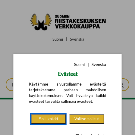
Siirry pääsisältöön
Suomi
|
Svenska
Suomi
|
Svenska
Evästeet
Käytämme sivustollamme evästeitä
tarjotaksemme parhaan mahdollisen
käyttökokemuksen. Voit hyväksyä kaikki
evästeet tai valita sallimasi evästeet.
Tarkennettu haku
Salli kaikki
Valitse sallitut
Yhtään tuotetta ei löytynyt.
Yritä uutta hakua alla olevalla
hakulomakkeella.