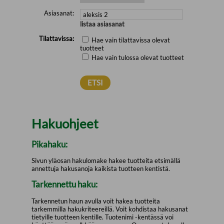
Asiasanat:
listaa asiasanat
Tilattavissa:
Hae vain tilattavissa olevat
tuotteet
Hae vain tulossa olevat tuotteet
Hakuohjeet
Pikahaku:
Sivun yläosan hakulomake hakee tuotteita etsimällä
annettuja hakusanoja kaikista tuotteen kentistä.
Tarkennettu haku:
Tarkennetun haun avulla voit hakea tuotteita
tarkemmilla hakukriteereillä. Voit kohdistaa hakusanat
tietyille tuotteen kentille. Tuotenimi -kentässä voi