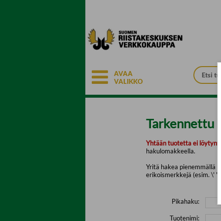
Siirry pääsisältöön
AVAA
VALIKKO
Tarkennettu 
Yhtään tuotetta ei löytyny
hakulomakkeella.
Yritä hakea pienemmällä mä
erikoismerkkejä (esim. \' " 
Pikahaku:
Tuotenimi: