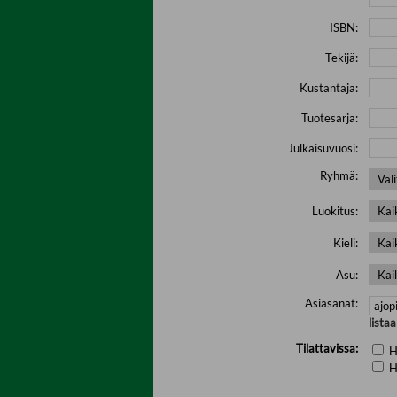
ISBN:
Tekijä:
Kustantaja:
Tuotesarja:
Julkaisuvuosi:
Ryhmä:
Luokitus:
Kieli:
Asu:
Asiasanat:
lista
Tilattavissa:
H
H