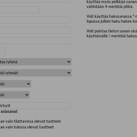
käyttää myös pelkkää sanan 
vähintään 4 merkkiä pitkä.
Voit käyttää hakusanassa "-
lopussa jolloin haku hakee ko
Voit poistaa tietyn sanan sis
käyttämällä !-merkkiä haku
a asiasanat
ae vain tilattavissa olevat tuotteet
ae vain tulossa olevat tuotteet