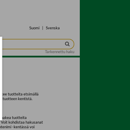
Suomi
|
Svenska
Tarkennettu haku
kee tuotteita etsimällä
a tuotteen kentistä.
 hakea tuotteita
. Voit kohdistaa hakusanat
uotenimi -kentässä voi