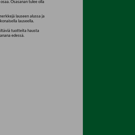
osaa. Osasanan tulee olla
merkkejä lauseen alussa ja
konaisella lauseella.
ältäviä tuotteita hausta
sanana edessä.