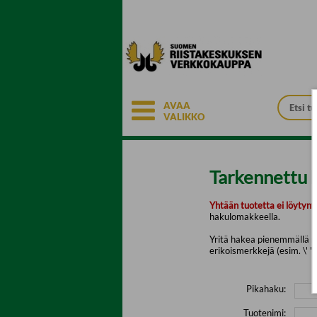
Siirry pääsisältöön
AVAA
VALIKKO
Tarkennettu 
Yhtään tuotetta ei löytyny
hakulomakkeella.
Yritä hakea pienemmällä mä
erikoismerkkejä (esim. \' " 
Pikahaku:
Tuotenimi: