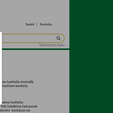
Suomi
|
Svenska
Tarkennettu haku
kee tuotteita etsimällä
a tuotteen kentistä.
 hakea tuotteita
. Voit kohdistaa hakusanat
uotenimi -kentässä voi