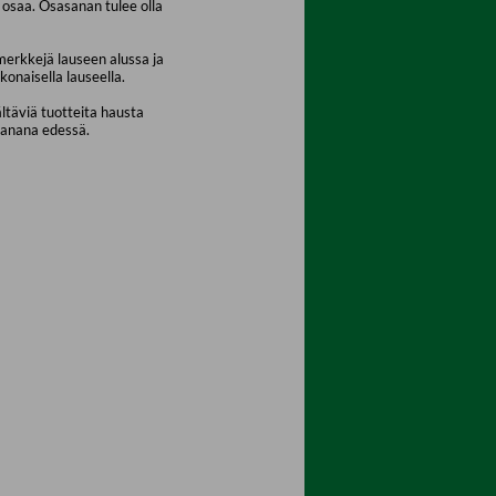
osaa. Osasanan tulee olla
merkkejä lauseen alussa ja
konaisella lauseella.
ältäviä tuotteita hausta
sanana edessä.