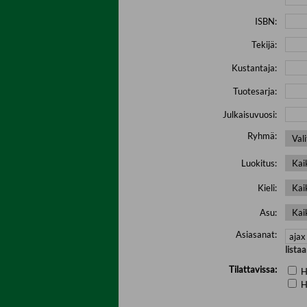
ISBN:
Tekijä:
Kustantaja:
Tuotesarja:
Julkaisuvuosi:
Ryhmä:
Luokitus:
Kieli:
Asu:
Asiasanat:
lista
Tilattavissa:
H
H