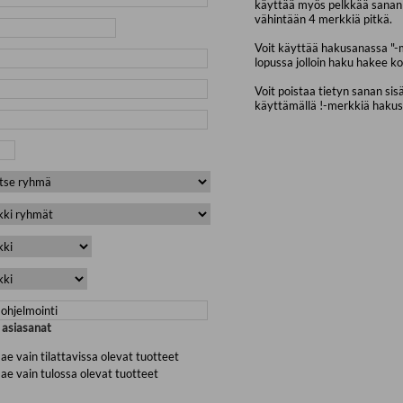
käyttää myös pelkkää sanan 
vähintään 4 merkkiä pitkä.
Voit käyttää hakusanassa "-
lopussa jolloin haku hakee ko
Voit poistaa tietyn sanan sis
käyttämällä !-merkkiä haku
a asiasanat
ae vain tilattavissa olevat tuotteet
ae vain tulossa olevat tuotteet