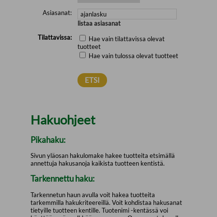
Asiasanat:
listaa asiasanat
Tilattavissa:
Hae vain tilattavissa olevat
tuotteet
Hae vain tulossa olevat tuotteet
Hakuohjeet
Pikahaku:
Sivun yläosan hakulomake hakee tuotteita etsimällä
annettuja hakusanoja kaikista tuotteen kentistä.
Tarkennettu haku:
Tarkennetun haun avulla voit hakea tuotteita
tarkemmilla hakukriteereillä. Voit kohdistaa hakusanat
tietyille tuotteen kentille. Tuotenimi -kentässä voi