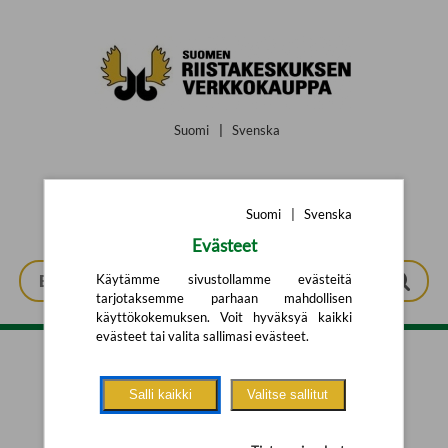
Siirry pääsisältöön
Suomi
|
Svenska
Suomi
|
Svenska
Evästeet
Käytämme sivustollamme evästeitä
tarjotaksemme parhaan mahdollisen
käyttökokemuksen. Voit hyväksyä kaikki
evästeet tai valita sallimasi evästeet.
Tarkennettu haku
Salli kaikki
Valitse sallitut
Yhtään tuotetta ei löytynyt.
Yritä uutta hakua alla olevalla
hakulomakkeella.