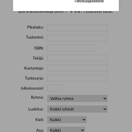
Tietosuojaseloste
Yritä hakea pienemmällä määrällä hakutekijöitä ja jätä
pois erikoismerkkejä (esim. \' " # % & / ) sisältävät sanat.
Pikahaku:
Tuotenimi:
ISBN:
Tekijä:
Kustantaja:
Tuotesarja:
Julkaisuvuosi:
Ryhmä:
Luokitus:
Kieli:
Asu: