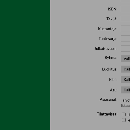
ISBN:
Tekijä:
Kustantaja:
Tuotesarja:
Julkaisuvuosi:
Ryhmä:
Luokitus:
Kieli:
Asu:
Asiasanat:
lista
Tilattavissa:
H
H