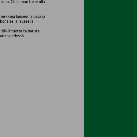
osaa. Osasanan tulee olla
merkkejä lauseen alussa ja
konaisella lauseella.
ältäviä tuotteita hausta
sanana edessä.