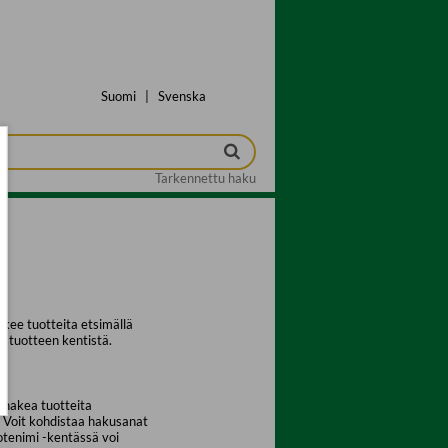
Suomi
|
Svenska
Tarkennettu haku
kee tuotteita etsimällä
a tuotteen kentistä.
 hakea tuotteita
. Voit kohdistaa hakusanat
uotenimi -kentässä voi