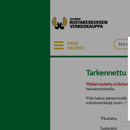
Siirry pääsisältöön
AVAA
VALIKKO
Tarkennettu 
Yhtään tuotetta ei löytyny
hakulomakkeella.
Yritä hakea pienemmällä mä
erikoismerkkejä (esim. \' " 
Pikahaku:
Tuotenimi: