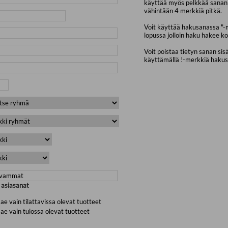
käyttää myös pelkkää sanan 
vähintään 4 merkkiä pitkä.
Voit käyttää hakusanassa "-
lopussa jolloin haku hakee ko
Voit poistaa tietyn sanan sis
käyttämällä !-merkkiä haku
a asiasanat
ae vain tilattavissa olevat tuotteet
ae vain tulossa olevat tuotteet