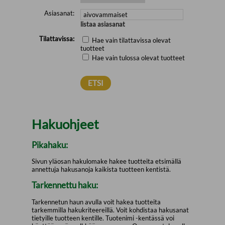
Asiasanat:
listaa asiasanat
Tilattavissa:
Hae vain tilattavissa olevat
tuotteet
Hae vain tulossa olevat tuotteet
Hakuohjeet
Pikahaku:
Sivun yläosan hakulomake hakee tuotteita etsimällä
annettuja hakusanoja kaikista tuotteen kentistä.
Tarkennettu haku:
Tarkennetun haun avulla voit hakea tuotteita
tarkemmilla hakukriteereillä. Voit kohdistaa hakusanat
tietyille tuotteen kentille. Tuotenimi -kentässä voi