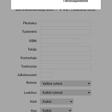
Tietosuojaseloste
Yritä hakea pienemmällä määrällä hakutekijöitä ja jätä
pois erikoismerkkejä (esim. \' " # % & / ) sisältävät sanat.
Pikahaku:
Tuotenimi:
ISBN:
Tekijä:
Kustantaja:
Tuotesarja:
Julkaisuvuosi:
Ryhmä:
Luokitus:
Kieli:
Asu: