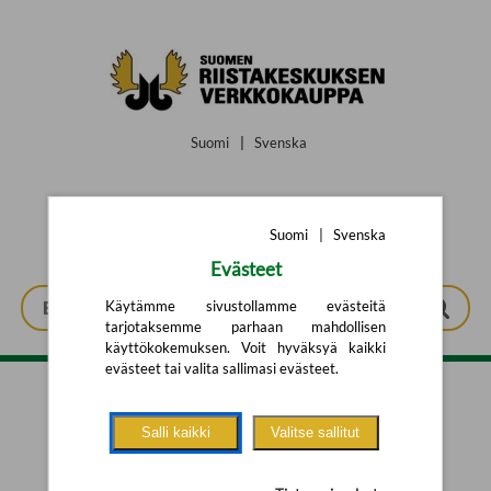
Siirry pääsisältöön
Suomi
|
Svenska
Suomi
|
Svenska
Evästeet
Käytämme sivustollamme evästeitä
tarjotaksemme parhaan mahdollisen
käyttökokemuksen. Voit hyväksyä kaikki
evästeet tai valita sallimasi evästeet.
Tarkennettu haku
Salli kaikki
Valitse sallitut
Yhtään tuotetta ei löytynyt.
Yritä uutta hakua alla olevalla
hakulomakkeella.