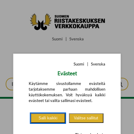
Siirry pääsisältöön
Suomi
|
Svenska
Suomi
|
Svenska
Evästeet
Käytämme sivustollamme evästeitä
tarjotaksemme parhaan mahdollisen
käyttökokemuksen. Voit hyväksyä kaikki
evästeet tai valita sallimasi evästeet.
Tarkennettu haku
Salli kaikki
Valitse sallitut
Yhtään tuotetta ei löytynyt.
Yritä uutta hakua alla olevalla
hakulomakkeella.