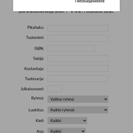
Tietosuojaseloste
Yritä hakea pienemmällä määrällä hakutekijöitä ja jätä
pois erikoismerkkejä (esim. \' " # % & / ) sisältävät sanat.
Pikahaku:
Tuotenimi:
ISBN:
Tekijä:
Kustantaja:
Tuotesarja:
Julkaisuvuosi:
Ryhmä:
Luokitus:
Kieli:
Asu: