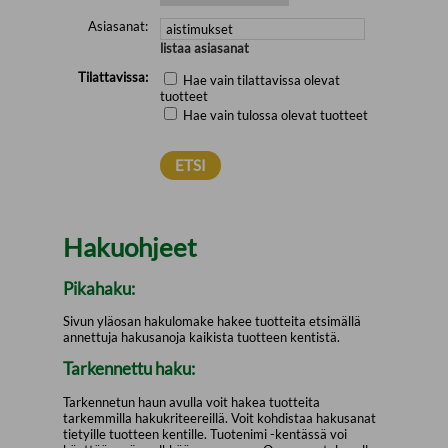
Asiasanat:
listaa asiasanat
Tilattavissa:
Hae vain tilattavissa olevat
tuotteet
Hae vain tulossa olevat tuotteet
Hakuohjeet
Pikahaku:
Sivun yläosan hakulomake hakee tuotteita etsimällä
annettuja hakusanoja kaikista tuotteen kentistä.
Tarkennettu haku:
Tarkennetun haun avulla voit hakea tuotteita
tarkemmilla hakukriteereillä. Voit kohdistaa hakusanat
tietyille tuotteen kentille. Tuotenimi -kentässä voi