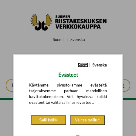
Siirry pääsisältöön
Suomi
|
Svenska
Suomi
|
Svenska
Evästeet
Käytämme sivustollamme evästeitä
tarjotaksemme parhaan mahdollisen
käyttökokemuksen. Voit hyväksyä kaikki
evästeet tai valita sallimasi evästeet.
Tarkennettu haku
Salli kaikki
Valitse sallitut
Yhtään tuotetta ei löytynyt.
Yritä uutta hakua alla olevalla
hakulomakkeella.