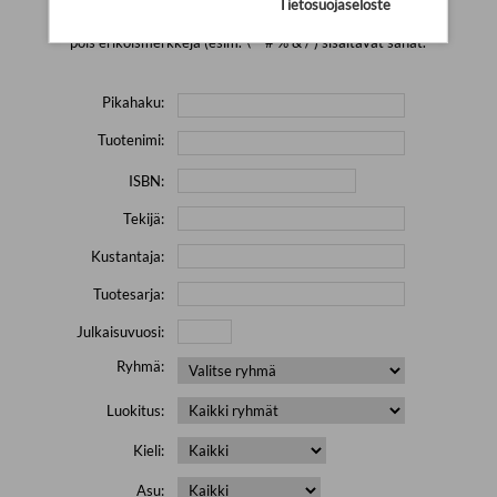
Tietosuojaseloste
Yritä hakea pienemmällä määrällä hakutekijöitä ja jätä
pois erikoismerkkejä (esim. \' " # % & / ) sisältävät sanat.
Pikahaku:
Tuotenimi:
ISBN:
Tekijä:
Kustantaja:
Tuotesarja:
Julkaisuvuosi:
Ryhmä:
Luokitus:
Kieli:
Asu: