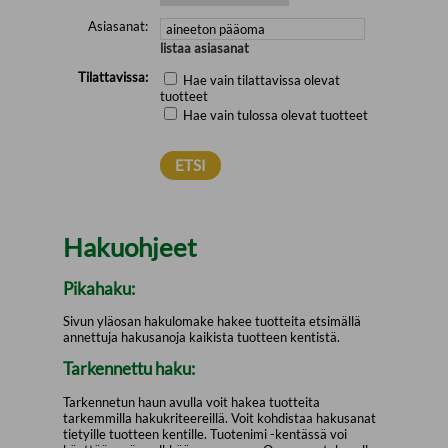
Asiasanat:
listaa asiasanat
Tilattavissa:
Hae vain tilattavissa olevat
tuotteet
Hae vain tulossa olevat tuotteet
Hakuohjeet
Pikahaku:
Sivun yläosan hakulomake hakee tuotteita etsimällä
annettuja hakusanoja kaikista tuotteen kentistä.
Tarkennettu haku:
Tarkennetun haun avulla voit hakea tuotteita
tarkemmilla hakukriteereillä. Voit kohdistaa hakusanat
tietyille tuotteen kentille. Tuotenimi -kentässä voi