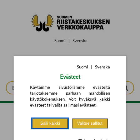
Siirry pääsisältöön
Suomi
|
Svenska
Suomi
|
Svenska
Evästeet
Käytämme sivustollamme evästeitä
tarjotaksemme parhaan mahdollisen
käyttökokemuksen. Voit hyväksyä kaikki
evästeet tai valita sallimasi evästeet.
Tarkennettu haku
Salli kaikki
Valitse sallitut
Yhtään tuotetta ei löytynyt.
Yritä uutta hakua alla olevalla
hakulomakkeella.