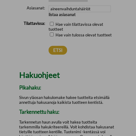
Asiasanat:
listaa asiasanat
Tilattavissa:
Hae vain tilattavissa olevat
tuotteet
Hae vain tulossa olevat tuotteet
Hakuohjeet
Pikahaku:
Sivun yläosan hakulomake hakee tuotteita etsimällä
annettuja hakusanoja kaikista tuotteen kentistä.
Tarkennettu haku:
Tarkennetun haun avulla voit hakea tuotteita
tarkemmilla hakukriteereillä. Voit kohdistaa hakusanat
tietyille tuotteen kentille. Tuotenimi -kentässä voi