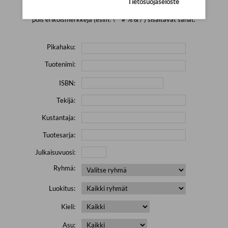
Tietosuojaseloste
Yritä hakea pienemmällä määrällä hakutekijöitä ja jätä
pois erikoismerkkejä (esim. \' " # % & / ) sisältävät sanat.
Pikahaku:
Tuotenimi:
ISBN:
Tekijä:
Kustantaja:
Tuotesarja:
Julkaisuvuosi:
Ryhmä:
Luokitus:
Kieli:
Asu: