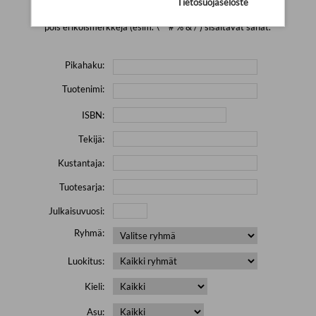
Tietosuojaseloste
Yritä hakea pienemmällä määrällä hakutekijöitä ja jätä
pois erikoismerkkejä (esim. \' " # % & / ) sisältävät sanat.
Pikahaku:
Tuotenimi:
ISBN:
Tekijä:
Kustantaja:
Tuotesarja:
Julkaisuvuosi:
Ryhmä:
Luokitus:
Kieli:
Asu: