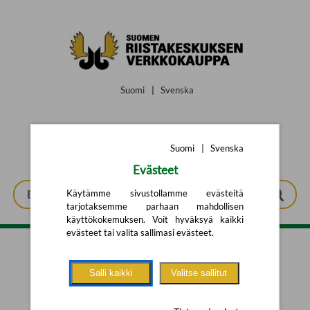
Siirry pääsisältöön
Suomi
|
Svenska
Suomi
|
Svenska
Evästeet
Käytämme sivustollamme evästeitä
tarjotaksemme parhaan mahdollisen
käyttökokemuksen. Voit hyväksyä kaikki
evästeet tai valita sallimasi evästeet.
Tarkennettu haku
Salli kaikki
Valitse sallitut
Yhtään tuotetta ei löytynyt.
Yritä uutta hakua alla olevalla
hakulomakkeella.