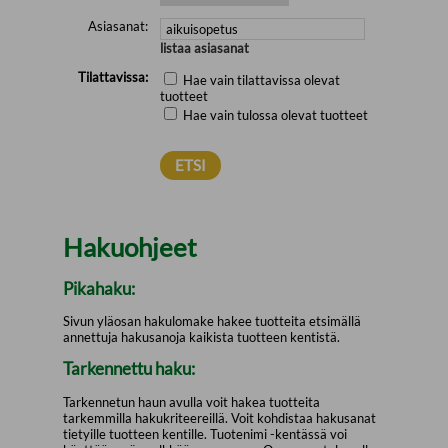
Asiasanat:
listaa asiasanat
Tilattavissa:
Hae vain tilattavissa olevat
tuotteet
Hae vain tulossa olevat tuotteet
Hakuohjeet
Pikahaku:
Sivun yläosan hakulomake hakee tuotteita etsimällä
annettuja hakusanoja kaikista tuotteen kentistä.
Tarkennettu haku:
Tarkennetun haun avulla voit hakea tuotteita
tarkemmilla hakukriteereillä. Voit kohdistaa hakusanat
tietyille tuotteen kentille. Tuotenimi -kentässä voi