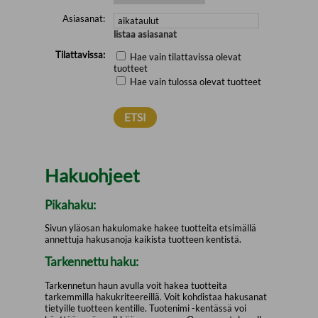
Asiasanat:
listaa asiasanat
Tilattavissa:
Hae vain tilattavissa olevat
tuotteet
Hae vain tulossa olevat tuotteet
Hakuohjeet
Pikahaku:
Sivun yläosan hakulomake hakee tuotteita etsimällä
annettuja hakusanoja kaikista tuotteen kentistä.
Tarkennettu haku:
Tarkennetun haun avulla voit hakea tuotteita
tarkemmilla hakukriteereillä. Voit kohdistaa hakusanat
tietyille tuotteen kentille. Tuotenimi -kentässä voi