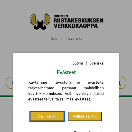
Siirry pääsisältöön
Suomi
|
Svenska
Suomi
|
Svenska
Evästeet
Käytämme sivustollamme evästeitä
tarjotaksemme parhaan mahdollisen
käyttökokemuksen. Voit hyväksyä kaikki
evästeet tai valita sallimasi evästeet.
Tarkennettu haku
Salli kaikki
Valitse sallitut
Yhtään tuotetta ei löytynyt.
Yritä uutta hakua alla olevalla
hakulomakkeella.