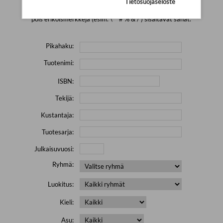
Tietosuojaseloste
Yritä hakea pienemmällä määrällä hakutekijöitä ja jätä
pois erikoismerkkejä (esim. \' " # % & / ) sisältävät sanat.
Pikahaku:
Tuotenimi:
ISBN:
Tekijä:
Kustantaja:
Tuotesarja:
Julkaisuvuosi:
Ryhmä:
Luokitus:
Kieli:
Asu: