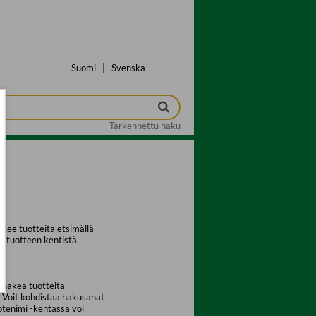
Suomi
|
Svenska
Tarkennettu haku
kee tuotteita etsimällä
a tuotteen kentistä.
 hakea tuotteita
. Voit kohdistaa hakusanat
uotenimi -kentässä voi