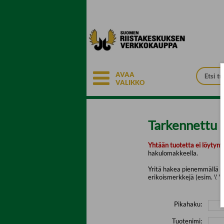
Siirry pääsisältöön
AVAA
VALIKKO
Tarkennettu 
Yhtään tuotetta ei löytyny
hakulomakkeella.
Yritä hakea pienemmällä mä
erikoismerkkejä (esim. \' " 
Pikahaku:
Tuotenimi: