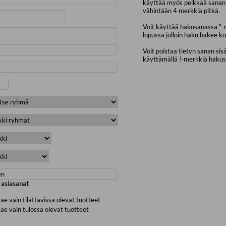
käyttää myös pelkkää sanan 
vähintään 4 merkkiä pitkä.
Voit käyttää hakusanassa "-
lopussa jolloin haku hakee ko
Voit poistaa tietyn sanan sis
käyttämällä !-merkkiä haku
a asiasanat
ae vain tilattavissa olevat tuotteet
ae vain tulossa olevat tuotteet