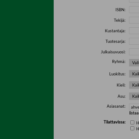
ISBN:
Tekijä:
Kustantaja:
Tuotesarja:
Julkaisuvuosi:
Ryhmä:
Luokitus:
Kieli:
Asu:
Asiasanat:
lista
Tilattavissa:
H
H