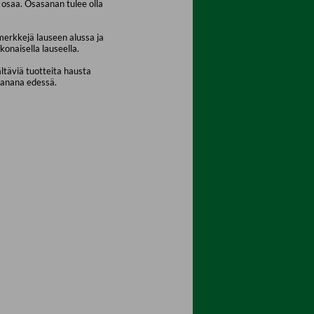
osaa. Osasanan tulee olla
merkkejä lauseen alussa ja
konaisella lauseella.
ältäviä tuotteita hausta
sanana edessä.