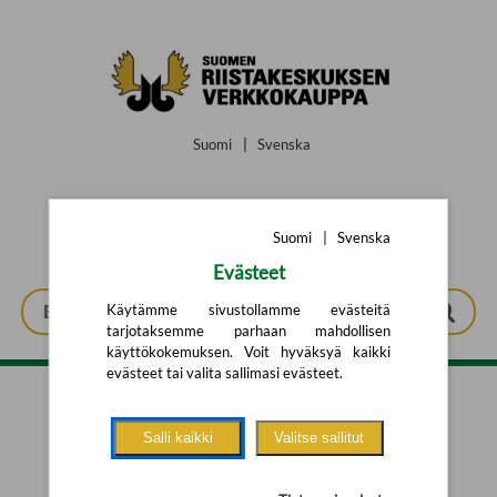
Siirry pääsisältöön
Suomi
|
Svenska
Suomi
|
Svenska
Evästeet
Käytämme sivustollamme evästeitä
tarjotaksemme parhaan mahdollisen
käyttökokemuksen. Voit hyväksyä kaikki
evästeet tai valita sallimasi evästeet.
Tarkennettu haku
Salli kaikki
Valitse sallitut
Yhtään tuotetta ei löytynyt.
Yritä uutta hakua alla olevalla
hakulomakkeella.