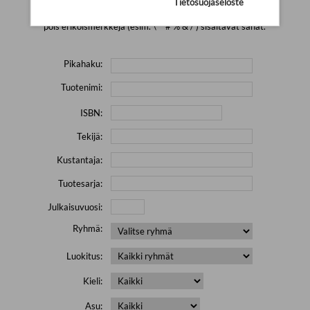
Tietosuojaseloste
Yritä hakea pienemmällä määrällä hakutekijöitä ja jätä
pois erikoismerkkejä (esim. \' " # % & / ) sisältävät sanat.
Pikahaku:
Tuotenimi:
ISBN:
Tekijä:
Kustantaja:
Tuotesarja:
Julkaisuvuosi:
Ryhmä:
Luokitus:
Kieli:
Asu: