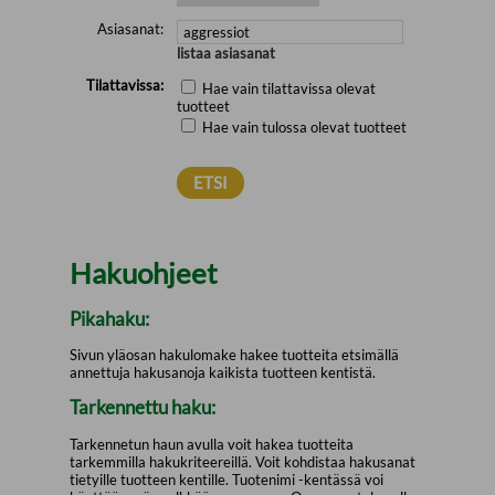
Asiasanat:
listaa asiasanat
Tilattavissa:
Hae vain tilattavissa olevat
tuotteet
Hae vain tulossa olevat tuotteet
Hakuohjeet
Pikahaku:
Sivun yläosan hakulomake hakee tuotteita etsimällä
annettuja hakusanoja kaikista tuotteen kentistä.
Tarkennettu haku:
Tarkennetun haun avulla voit hakea tuotteita
tarkemmilla hakukriteereillä. Voit kohdistaa hakusanat
tietyille tuotteen kentille. Tuotenimi -kentässä voi