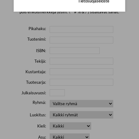
Tietosuojaseloste
Yritä hakea pienemmällä määrällä hakutekijöitä ja jätä
pois erikoismerkkejä (esim. \' " # % & / ) sisältävät sanat.
Pikahaku:
Tuotenimi:
ISBN:
Tekijä:
Kustantaja:
Tuotesarja:
Julkaisuvuosi:
Ryhmä:
Luokitus:
Kieli:
Asu: