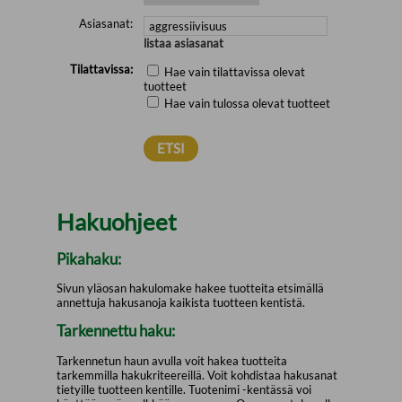
Asiasanat:
listaa asiasanat
Tilattavissa:
Hae vain tilattavissa olevat
tuotteet
Hae vain tulossa olevat tuotteet
Hakuohjeet
Pikahaku:
Sivun yläosan hakulomake hakee tuotteita etsimällä
annettuja hakusanoja kaikista tuotteen kentistä.
Tarkennettu haku:
Tarkennetun haun avulla voit hakea tuotteita
tarkemmilla hakukriteereillä. Voit kohdistaa hakusanat
tietyille tuotteen kentille. Tuotenimi -kentässä voi