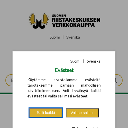
Siirry pääsisältöön
Suomi
|
Svenska
Suomi
|
Svenska
Evästeet
Käytämme sivustollamme evästeitä
tarjotaksemme parhaan mahdollisen
käyttökokemuksen. Voit hyväksyä kaikki
evästeet tai valita sallimasi evästeet.
Tarkennettu haku
Salli kaikki
Valitse sallitut
Yhtään tuotetta ei löytynyt.
Yritä uutta hakua alla olevalla
hakulomakkeella.