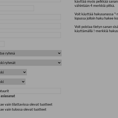
käyttää myös pelkkää sanan 
vähintään 4 merkkiä pitkä.
Voit käyttää hakusanassa "-
lopussa jolloin haku hakee ko
Voit poistaa tietyn sanan sis
käyttämällä !-merkkiä haku
a asiasanat
ae vain tilattavissa olevat tuotteet
ae vain tulossa olevat tuotteet