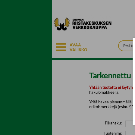
Siirry pääsisältöön
AVAA
VALIKKO
Tarkennettu 
Yhtään tuotetta ei löytyny
hakulomakkeella.
Yritä hakea pienemmällä mä
erikoismerkkejä (esim. \' " 
Pikahaku:
Tuotenimi: