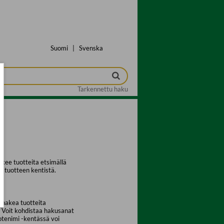
Suomi
|
Svenska
Tarkennettu haku
kee tuotteita etsimällä
a tuotteen kentistä.
 hakea tuotteita
. Voit kohdistaa hakusanat
uotenimi -kentässä voi