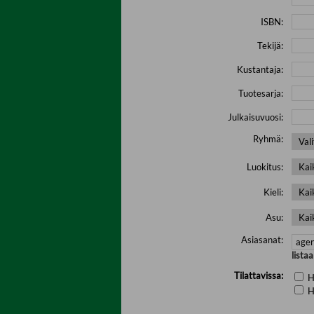
ISBN:
Tekijä:
Kustantaja:
Tuotesarja:
Julkaisuvuosi:
Ryhmä:
Luokitus:
Kieli:
Asu:
Asiasanat:
lista
Tilattavissa:
H
H