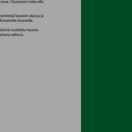
osaa. Osasanan tulee olla
merkkejä lauseen alussa ja
konaisella lauseella.
ältäviä tuotteita hausta
sanana edessä.