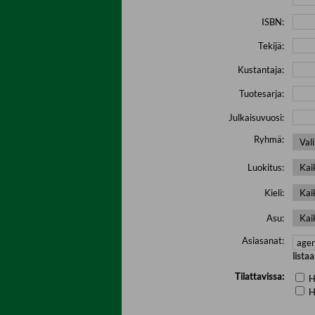
ISBN:
Tekijä:
Kustantaja:
Tuotesarja:
Julkaisuvuosi:
Ryhmä:
Luokitus:
Kieli:
Asu:
Asiasanat:
lista
Tilattavissa:
H
H