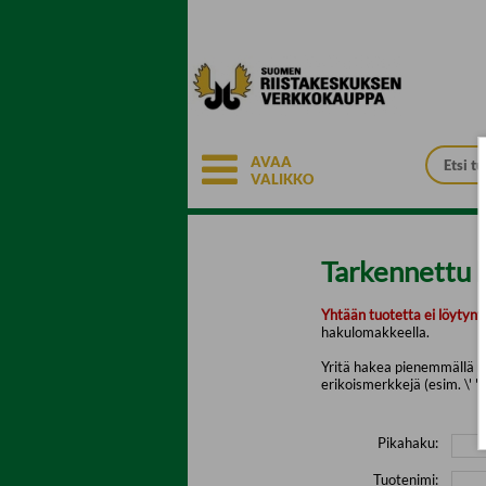
Siirry pääsisältöön
AVAA
VALIKKO
Tarkennettu 
Yhtään tuotetta ei löytyny
hakulomakkeella.
Yritä hakea pienemmällä mä
erikoismerkkejä (esim. \' " 
Pikahaku:
Tuotenimi: