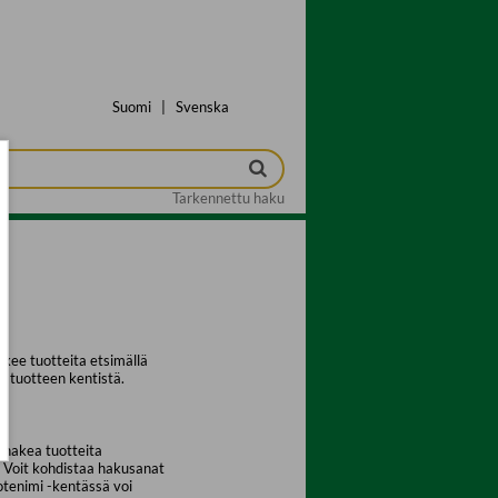
Suomi
|
Svenska
Tarkennettu haku
kee tuotteita etsimällä
a tuotteen kentistä.
 hakea tuotteita
. Voit kohdistaa hakusanat
uotenimi -kentässä voi