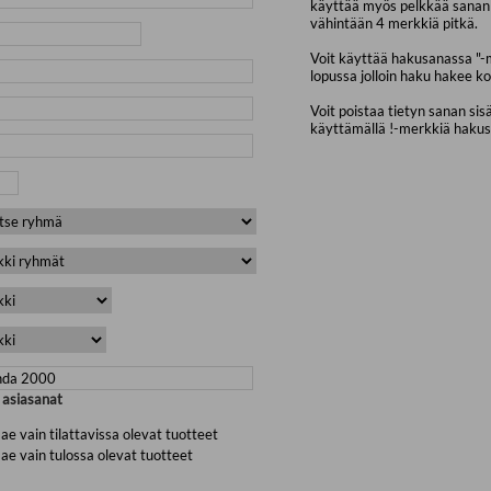
käyttää myös pelkkää sanan 
vähintään 4 merkkiä pitkä.
Voit käyttää hakusanassa "-
lopussa jolloin haku hakee ko
Voit poistaa tietyn sanan sis
käyttämällä !-merkkiä haku
a asiasanat
ae vain tilattavissa olevat tuotteet
ae vain tulossa olevat tuotteet