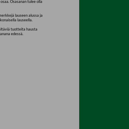
osaa. Osasanan tulee olla
merkkejä lauseen alussa ja
konaisella lauseella.
ältäviä tuotteita hausta
sanana edessä.